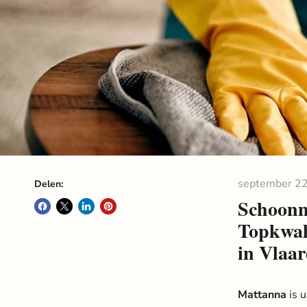
september 22
Delen:
Schoonm
Topkwal
in Vlaa
Mattanna
is 