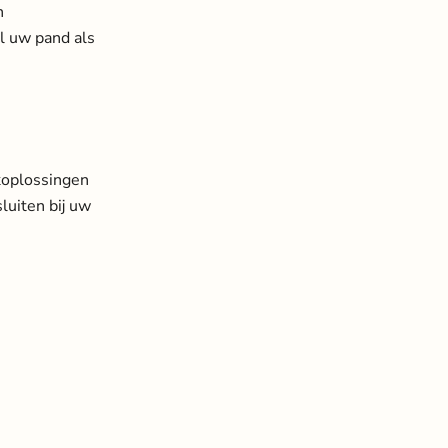
n
l uw pand als
rkoplossingen
luiten bij uw