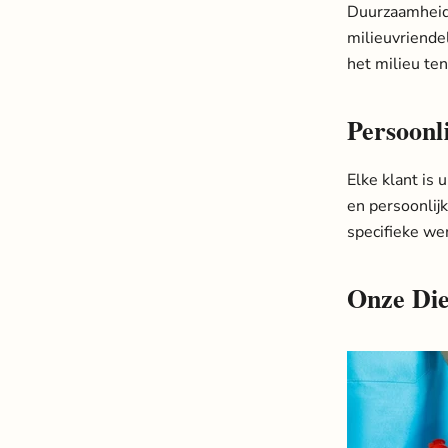
Duurzaamheid 
milieuvriende
het milieu te
Persoonl
Elke klant is
en persoonlij
specifieke we
Onze Die