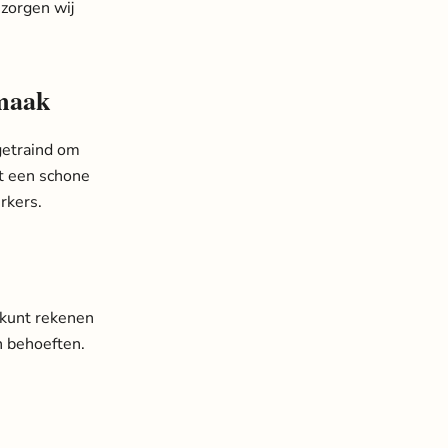
zorgen wij
nmaak
getraind om
t een schone
rkers.
U kunt rekenen
n behoeften.