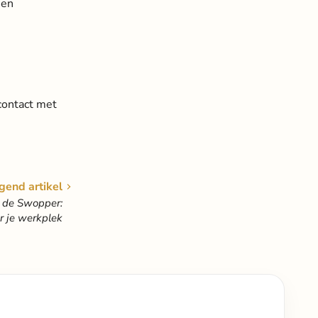
 en
contact met
gend artikel
 de Swopper:
or je werkplek