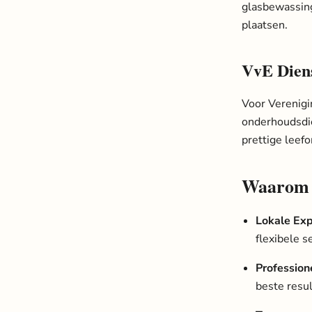
glasbewassing
plaatsen.
VvE Dien
Voor Verenigi
onderhoudsdie
prettige leef
Waarom 
Lokale Exp
flexibele s
Professio
beste resul