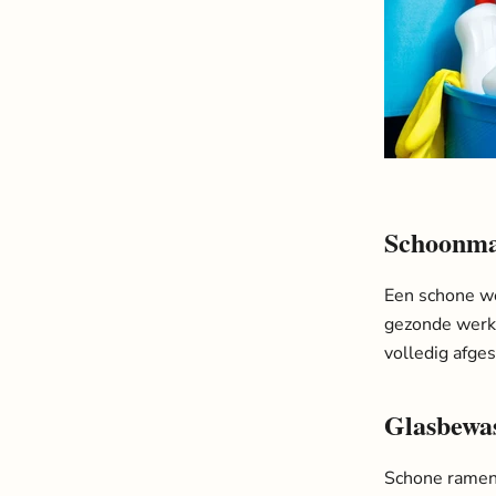
Schoonma
Een schone we
gezonde werks
volledig afge
Glasbewa
Schone ramen 