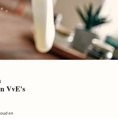
n
en VvE's
houd en