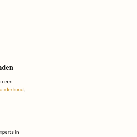
nden
en een
konderhoud
,
xperts in