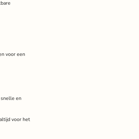
kbare
en voor een
r snelle en
ltijd voor het