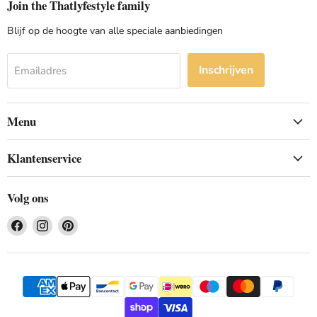
Join the Thatlyfestyle family
Blijf op de hoogte van alle speciale aanbiedingen
Inschrijven
Emailadres
Menu
Klantenservice
Volg ons
Vind
Vind
Vind
ons
ons
ons
op
op
op
Facebook
Instagram
Pinterest