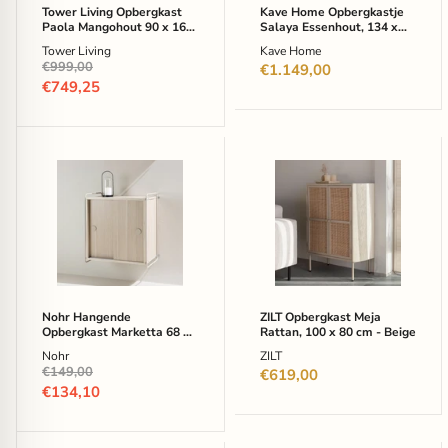
-
Bruin
Tower Living Opbergkast
Kave Home Opbergkastje
Bruin
Paola Mangohout 90 x 160
Salaya Essenhout, 134 x
cm - Bruin
100cm - Bruin
Tower Living
Kave Home
Oorspronkelijke
€999,00
€1.149,00
prijs
Huidige
€749,25
prijs
Nohr
ZILT
Hangende
Opbergkast
Opbergkast
Meja
Marketta
Rattan,
68
100
x
x
60
80
cm
cm
-
-
Whitewash
Beige
Nohr Hangende
ZILT Opbergkast Meja
Opbergkast Marketta 68 x
Rattan, 100 x 80 cm - Beige
60 cm - Whitewash
Nohr
ZILT
Oorspronkelijke
€149,00
€619,00
prijs
Huidige
€134,10
prijs