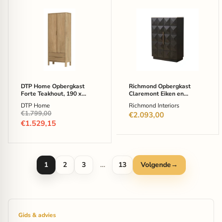
DTP
Richmond
Home
Opbergkast
Opbergkast
Claremont
Forte
Eiken
Teakhout,
en
190
travertin
x
-
80cm
Bruin
-
Bruin
DTP Home Opbergkast
Richmond Opbergkast
Forte Teakhout, 190 x
Claremont Eiken en
80cm - Bruin
travertin - Bruin
DTP Home
Richmond Interiors
Oorspronkelijke
€1.799,00
€2.093,00
prijs
Huidige
€1.529,15
prijs
1
2
3
…
13
Volgende
→
Gids & advies