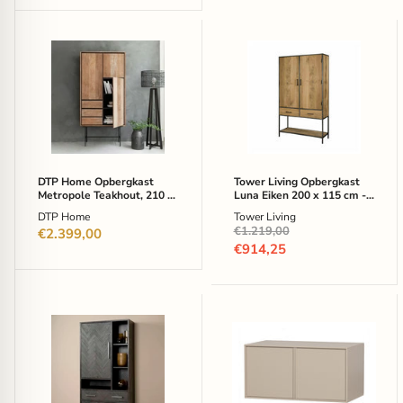
DTP
Tower
Home
Living
Opbergkast
Opbergkast
Metropole
Luna
Teakhout,
Eiken
210
200
x
x
100cm
115
-
cm
Naturel
-
DTP Home Opbergkast
Tower Living Opbergkast
Bruin
Metropole Teakhout, 210 x
Luna Eiken 200 x 115 cm -
100cm - Naturel
Bruin
DTP Home
Tower Living
Oorspronkelijke
€1.219,00
€2.399,00
prijs
Huidige
€914,25
prijs
Tower
vtwonen
Living
Opbergkast
Opbergkast
Daily
Ziano
Closet
Visgraat
Double,
190
50