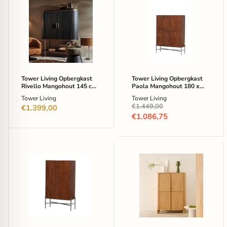
Tower
Tower
Living
Living
Opbergkast
Opbergkast
Rivello
Paola
Mangohout
Mangohout
145
180
cm
x
-
130
Zwart
cm
-
Tower Living Opbergkast
Tower Living Opbergkast
Bruin
Rivello Mangohout 145 cm
Paola Mangohout 180 x
- Zwart
130 cm - Bruin
Tower Living
Tower Living
Oorspronkelijke
€1.449,00
€1.399,00
prijs
Huidige
€1.086,75
prijs
Tower
Kave
Living
Home
Opbergkast
Opbergkastje
Paola
Salaya
Mangohout
Essenhout,
90
134
x
x
160
100cm
cm
-