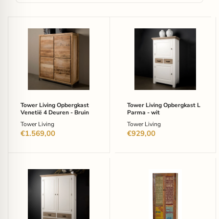
Tower
Tower
Living
Living
Opbergkast
Opbergkast
Venetië
L
4
Parma
Deuren
-
-
wit
Bruin
Tower Living Opbergkast
Tower Living Opbergkast L
Venetië 4 Deuren - Bruin
Parma - wit
Tower Living
Tower Living
€1.569,00
€929,00
Tower
Artistiq
Living
Opbergkast
Opbergkast
Speedway
XL
-
Parma
Meerkleurig
-