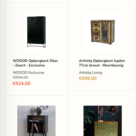
WOOOD
Artistiq
Opbergkast
Opbergkast
Silas
Jupiter
-
77cm
Zwart
breed
-
-
Exclusive
Meerkleurig
WOOOD Opbergkast Silas
Artistiq Opbergkast Jupiter
- Zwart - Exclusive
77cm breed - Meerkleurig
WOOOD Exclusive
Artistiq Living
Oorspronkelijke
€699,00
€599,00
prijs
Huidige
€524,00
prijs
WOOOD
Dutchbone
Opbergkastje
Opbergkast
James
Meena
-
Mangohout,
Zwart
80
-
x