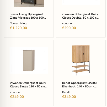
x
x
100
100
cm
cm
-
-
Tower Living Opbergkast
vtwonen Opbergkast Daily
zwart
Dakargrau
Ziano Visgraat 190 x 100
Closet Double, 50 x 100 cm
cm - zwart
- Dakargrau
Tower Living
vtwonen
€1.229,00
€299,00
vtwonen
Bendt
Opbergkast
Opbergkast
Daily
Lisette
Closet
Eikenhout,
Single
140
110
x
x
80cm
50
-
cm
Naturel
-
vtwonen Opbergkast Daily
Bendt Opbergkast Lisette
Dakargrau
Closet Single 110 x 50 cm -
Eikenhout, 140 x 80cm -
Dakargrau
Naturel
vtwonen
Bendt
€249,00
€349,00