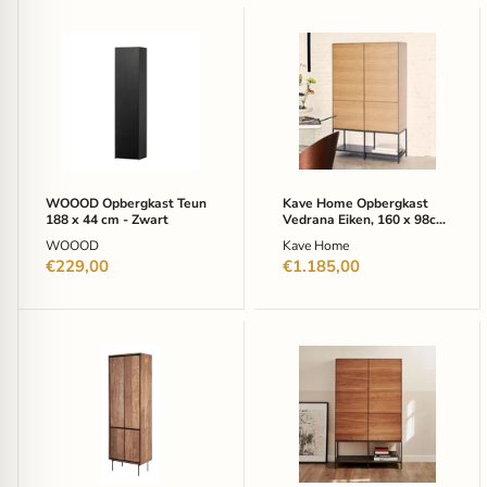
WOOOD
Kave
Opbergkast
Home
Teun
Opbergkast
188
Vedrana
x
Eiken,
44
160
cm
x
-
98cm
Zwart
-
Bruin
WOOOD Opbergkast Teun
Kave Home Opbergkast
188 x 44 cm - Zwart
Vedrana Eiken, 160 x 98cm
- Bruin
WOOOD
Kave Home
€229,00
€1.185,00
DTP
Kave
Home
Home
Opbergkast
Opbergkast
Metropole
Vedrana
Teakhout,
Walnoot,
210
160
x
x
70cm
98cm