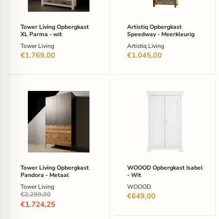
wit
Tower Living Opbergkast
Artistiq Opbergkast
XL Parma - wit
Speedway - Meerkleurig
Tower Living
Artistiq Living
€1.769,00
€1.045,00
Tower
WOOOD
Living
Opbergkast
Opbergkast
Isabel
Pandora
-
-
Wit
Metaal
Tower Living Opbergkast
WOOOD Opbergkast Isabel
Pandora - Metaal
- Wit
Tower Living
WOOOD
Oorspronkelijke
€2.299,00
€649,00
prijs
Huidige
€1.724,25
prijs