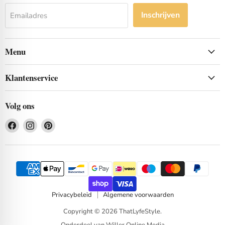
Inschrijven
Emailadres
Menu
Klantenservice
Volg ons
Vind
Vind
Vind
ons
ons
ons
op
op
op
Facebook
Instagram
Pinterest
Privacybeleid
Algemene voorwaarden
Copyright © 2026 ThatLyfeStyle.