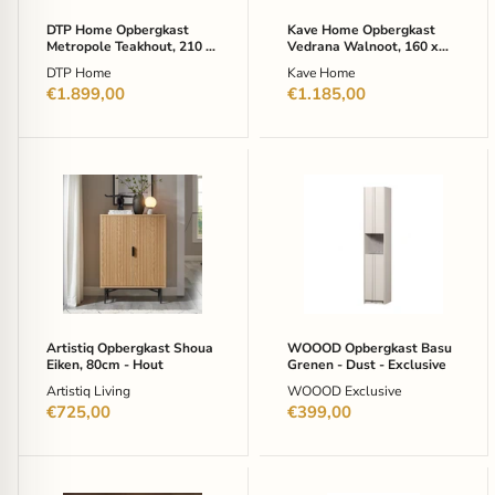
-
-
Bruin,
Bruin
DTP Home Opbergkast
Kave Home Opbergkast
Zwart
Metropole Teakhout, 210 x
Vedrana Walnoot, 160 x
70cm - Bruin, Zwart
98cm - Bruin
DTP Home
Kave Home
€1.899,00
€1.185,00
Artistiq
WOOOD
Opbergkast
Opbergkast
Shoua
Basu
Eiken,
Grenen
80cm
-
-
Dust
Hout
-
Exclusive
Artistiq Opbergkast Shoua
WOOOD Opbergkast Basu
Eiken, 80cm - Hout
Grenen - Dust - Exclusive
Artistiq Living
WOOOD Exclusive
€725,00
€399,00