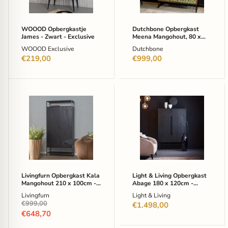
Exclusive
95cm
-
Groen
WOOOD Opbergkastje
Dutchbone Opbergkast
James - Zwart - Exclusive
Meena Mangohout, 80 x
95cm - Groen
WOOOD Exclusive
Dutchbone
€219,00
€999,00
Livingfurn
Light
Opbergkast
&
Kala
Living
Mangohout
Opbergkast
210
Abage
x
180
100cm
x
-
120cm
Zwart
-
Zwart
Livingfurn Opbergkast Kala
Light & Living Opbergkast
Mangohout 210 x 100cm -
Abage 180 x 120cm -
Zwart
Zwart
Livingfurn
Light & Living
Oorspronkelijke
€999,00
€1.498,00
prijs
Huidige
€648,70
prijs