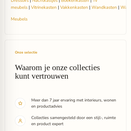
Dressoirs
|
Nachtkastjes
|
Boekenkasten
|
Tv
meubels
|
Vitrinekasten
|
Vakkenkasten
|
Wandkasten
|
Wand
Meubels
Onze selectie
Waarom je onze collecties
kunt vertrouwen
Meer dan 7 jaar ervaring met interieurs, wonen
en productadvies
Collecties samengesteld door een stijl-, ruimte
en product expert