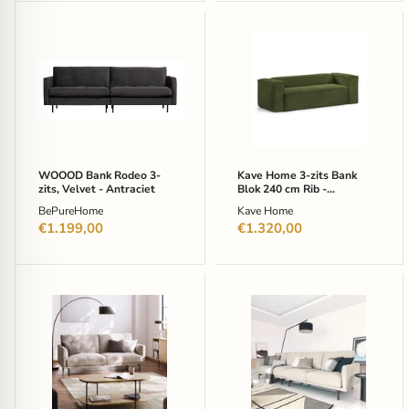
WOOOD
Kave
Bank
Home
Rodeo
3-
3-
zits
zits,
Bank
Velvet
Blok
-
240
Antraciet
cm
Rib
-
WOOOD Bank Rodeo 3-
Kave Home 3-zits Bank
Donkergroen
zits, Velvet - Antraciet
Blok 240 cm Rib -
Donkergroen
BePureHome
Kave Home
€1.199,00
€1.320,00
Kave
Kave
Home
Home
3-
4-
zits
zits
Bank
Bank
Galene
Galene
174cm
334cm
-
-