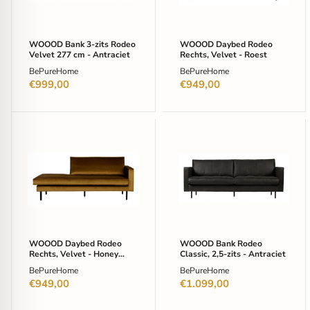
277
Roest
cm
-
Antraciet
WOOOD Bank 3-zits Rodeo
WOOOD Daybed Rodeo
Velvet 277 cm - Antraciet
Rechts, Velvet - Roest
BePureHome
BePureHome
€999,00
€949,00
WOOOD
WOOOD
Daybed
Bank
Rodeo
Rodeo
Rechts,
Classic,
Velvet
2,5-
-
zits
Honey
-
(geel)
Antraciet
WOOOD Daybed Rodeo
WOOOD Bank Rodeo
Rechts, Velvet - Honey
Classic, 2,5-zits - Antraciet
(geel)
BePureHome
BePureHome
€949,00
€1.099,00