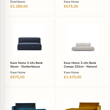
Dutchbone
Kave Home
€1.289,00
€575,00
Kave
Kave
Home
Home
2-
3-
zits
zits
Bank
Bank
Neom
Compo
-
232cm
Donkerblauw
-
Naturel
Kave Home 2-zits Bank
Kave Home 3-zits Bank
Neom - Donkerblauw
Compo 232cm - Naturel
Kave Home
Kave Home
€575,00
€1.470,00
WOOOD
WOOOD
Daybed
Daybed
Rodeo
Rodeo
Links,
Rechts