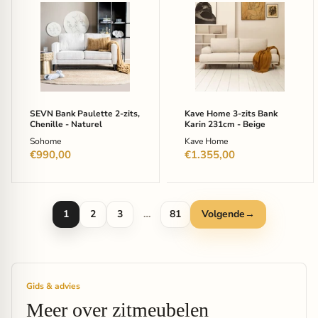
SEVN
Kave
Bank
Home
Paulette
3-
2-
zits
zits,
Bank
Chenille
Karin
-
231cm
Naturel
-
Beige
SEVN Bank Paulette 2-zits,
Kave Home 3-zits Bank
Chenille - Naturel
Karin 231cm - Beige
Sohome
Kave Home
€990,00
€1.355,00
1
2
3
…
81
Volgende
→
Gids & advies
Meer over zitmeubelen