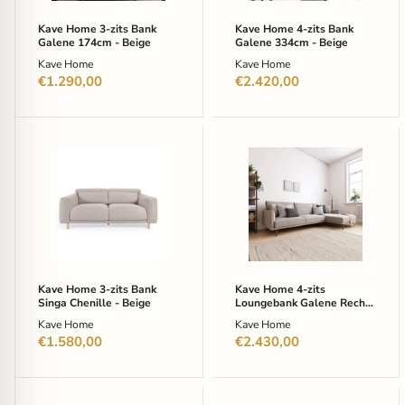
Beige
Beige
Kave Home 3-zits Bank
Kave Home 4-zits Bank
Galene 174cm - Beige
Galene 334cm - Beige
Kave Home
Kave Home
€1.290,00
€2.420,00
Kave
Kave
Home
Home
3-
4-
zits
zits
Bank
Loungebank
Singa
Galene
Chenille
Rechts
-
314
Beige
cm
-
Kave Home 3-zits Bank
Kave Home 4-zits
Beige
Singa Chenille - Beige
Loungebank Galene Rechts
314 cm - Beige
Kave Home
Kave Home
€1.580,00
€2.430,00