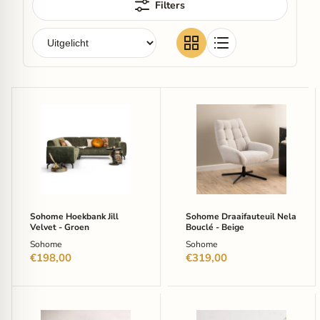
Filters
Sohome
Sohome
Hoekbank
Draaifauteuil
Jill
Nela
Velvet
Bouclé
-
-
Groen
Beige
Sohome Hoekbank Jill
Sohome Draaifauteuil Nela
Velvet - Groen
Bouclé - Beige
Sohome
Sohome
€198,00
€319,00
Artistiq
Nohr