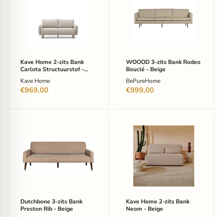
2-
zits
zits
Bank
Bank
Rodeo
Carlota
Bouclé
Structuurstof
-
-
Beige
Beige
Kave Home 2-zits Bank
WOOOD 3-zits Bank Rodeo
Carlota Structuurstof -
Bouclé - Beige
Beige
Kave Home
BePureHome
€969,00
€999,00
Dutchbone
Kave
3-
Home
zits
2-
Bank
zits
Preston
Bank
Rib
Neom
-
-
Beige
Beige
Dutchbone 3-zits Bank
Kave Home 2-zits Bank
Preston Rib - Beige
Neom - Beige