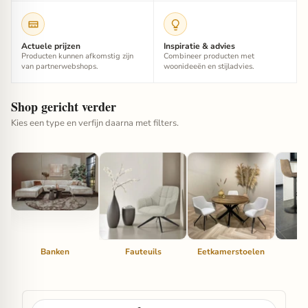
Actuele prijzen
Inspiratie & advies
Producten kunnen afkomstig zijn
Combineer producten met
van partnerwebshops.
woonideeën en stijladvies.
Shop gericht verder
Kies een type en verfijn daarna met filters.
Banken
Fauteuils
Eetkamerstoelen
Ba