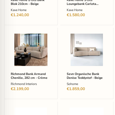
Kave Home 2-zits Bank
Kave Home 3-zits
Blok 210cm - Beige
Loungebank Carlota
Links/Rechts, Structuurstof
Kave Home
Kave Home
- Beige
€1.240,00
€1.580,00
Richmond
Sevn
Bank
Organische
Armand
Bank
Chenille,
Denise
282
Teddystof
cm
-
-
Beige
Crème
Richmond Bank Armand
Sevn Organische Bank
Chenille, 282 cm - Crème
Denise Teddystof - Beige
Richmond Interiors
Sohome
€2.199,00
€1.859,00
Kave
WOOOD
Home
3-