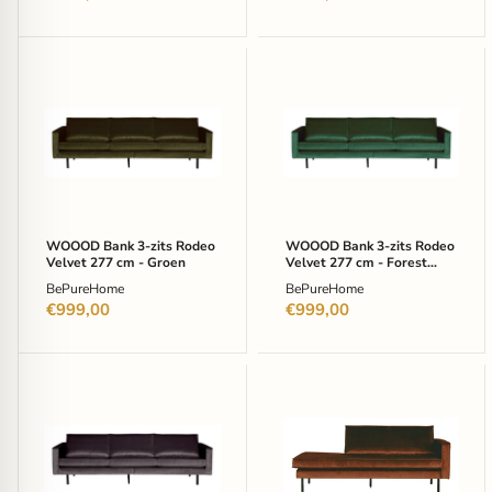
WOOOD
WOOOD
Bank
Bank
3-
3-
zits
zits
Rodeo
Rodeo
Velvet
Velvet
277
277
cm
cm
-
-
Groen
Forest
WOOOD Bank 3-zits Rodeo
WOOOD Bank 3-zits Rodeo
Green
Velvet 277 cm - Groen
Velvet 277 cm - Forest
Green
BePureHome
BePureHome
€999,00
€999,00
WOOOD
WOOOD
Bank
Daybed
3-
Rodeo
zits
Rechts,
Rodeo
Velvet
Velvet
-