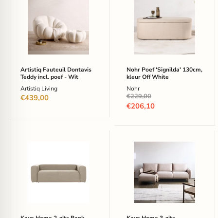
Fauteuil
Poef
Dontavis
'Signilda'
Teddy
130cm,
incl.
kleur
poef
Off
-
White
Wit
Artistiq Fauteuil Dontavis
Nohr Poef 'Signilda' 130cm,
Teddy incl. poef - Wit
kleur Off White
Artistiq Living
Nohr
Oorspronkelijke
€229,00
€439,00
prijs
Huidige
€206,10
prijs
Kave
Kave
Home
Home
2-
3-
zits
zits
Bank
Loungebank
Blok
Carlota
210cm
Links/Rechts,
-
Structuurstof
Beige
-
Beige