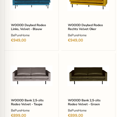
Velvet
Velvet
-
Oker
Blauw
WOOOD Daybed Rodeo
WOOOD Daybed Rodeo
Links, Velvet - Blauw
Rechts Velvet Oker
BePureHome
BePureHome
€949,00
€949,00
WOOOD
WOOOD
Bank
Bank
2,5-
2,5-
zits
zits
Rodeo
Rodeo
Velvet
Velvet
-
-
Taupe
Groen
WOOOD Bank 2,5-zits
WOOOD Bank 2,5-zits
Rodeo Velvet - Taupe
Rodeo Velvet - Groen
BePureHome
BePureHome
€899,00
€899,00