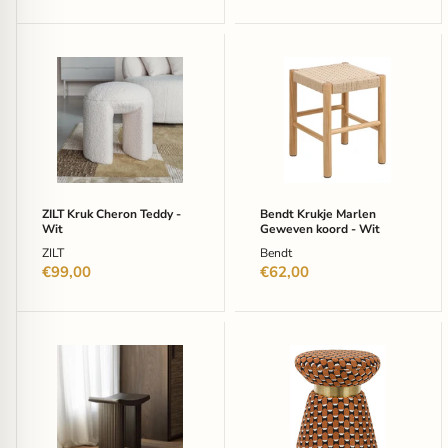
prijs
prijs
ZILT
Bendt
Kruk
Krukje
Cheron
Marlen
Teddy
Geweven
-
koord
Wit
-
Wit
ZILT Kruk Cheron Teddy -
Bendt Krukje Marlen
Wit
Geweven koord - Wit
ZILT
Bendt
€99,00
€62,00
Ethnicraft
ZILT
Krukje
Krukje
Roller
Solana
Max
37cm
Gevernist
-
Mahoniehout
Bruin
-