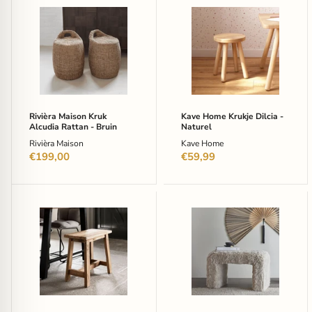
Rivièra
Kave
Maison
Home
Kruk
Krukje
Alcudia
Dilcia
Rattan
-
-
Naturel
Bruin
Rivièra Maison Kruk
Kave Home Krukje Dilcia -
Alcudia Rattan - Bruin
Naturel
Rivièra Maison
Kave Home
€199,00
€59,99
MUST
Bloomingville
Living
Krukje
Krukje
Bobbie
Easy
-
Teakhout,
beige
45cm
-
Japandi