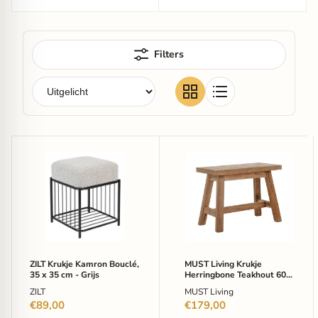
Filters
ZILT
MUST
Krukje
Living
Kamron
Krukje
Bouclé,
Herringbone
35
Teakhout
x
60
35
cm
cm
-
-
Naturel
Grijs
ZILT Krukje Kamron Bouclé,
MUST Living Krukje
35 x 35 cm - Grijs
Herringbone Teakhout 60
cm - Naturel
ZILT
MUST Living
€89,00
€179,00