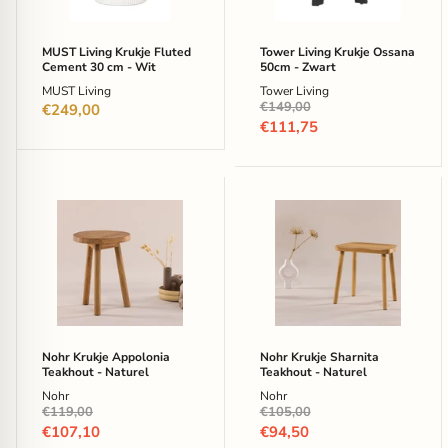
-
Wit
MUST Living Krukje Fluted
Tower Living Krukje Ossana
Cement 30 cm - Wit
50cm - Zwart
MUST Living
Tower Living
Oorspronkelijke
€149,00
€249,00
prijs
Huidige
€111,75
prijs
Nohr
Nohr
Krukje
Krukje
Appolonia
Sharnita
Teakhout
Teakhout
-
-
Naturel
Naturel
Nohr Krukje Appolonia
Nohr Krukje Sharnita
Teakhout - Naturel
Teakhout - Naturel
Nohr
Nohr
Oorspronkelijke
Oorspronkelijke
€119,00
€105,00
prijs
prijs
Huidige
Huidige
€107,10
€94,50