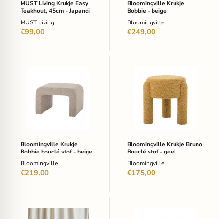
MUST Living Krukje Easy
Bloomingville Krukje
Teakhout, 45cm - Japandi
Bobbie - beige
MUST Living
Bloomingville
€99,00
€249,00
Bloomingville
Bloomingville
Krukje
Krukje
Bobbie
Bruno
bouclé
Bouclé
stof
stof
-
-
beige
geel
Bloomingville Krukje
Bloomingville Krukje Bruno
Bobbie bouclé stof - beige
Bouclé stof - geel
Bloomingville
Bloomingville
€219,00
€175,00
Bloomingville
Bloomingville