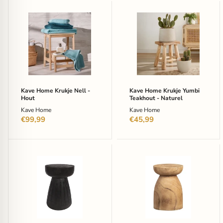
Kave
Kave
Home
Home
Krukje
Krukje
Nell
Yumbi
-
Teakhout
Hout
-
Naturel
Kave Home Krukje Nell -
Kave Home Krukje Yumbi
Hout
Teakhout - Naturel
Kave Home
Kave Home
€99,99
€45,99
WOOOD
WOOOD
Krukje
Krukje
Borre
Bink
-
-
Zwart,
Naturel
Ø28cm
-
Ø28
cm