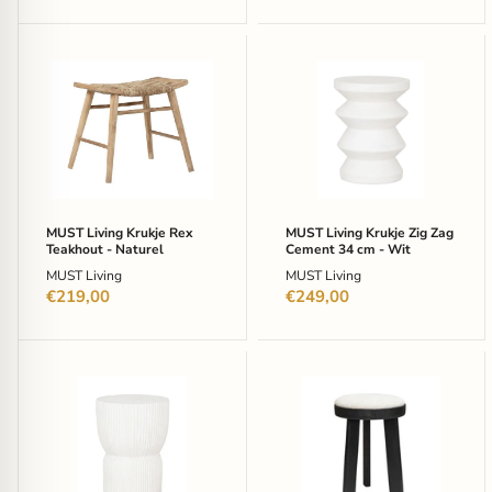
MUST
MUST
Living
Living
Krukje
Krukje
Rex
Zig
Teakhout
Zag
-
Cement
Naturel
34
cm
-
Wit
MUST Living Krukje Rex
MUST Living Krukje Zig Zag
Teakhout - Naturel
Cement 34 cm - Wit
MUST Living
MUST Living
€219,00
€249,00
MUST
Tower
Living
Living
Krukje
Krukje
Fluted
Ossana
Cement
50cm
30
-
cm
Zwart