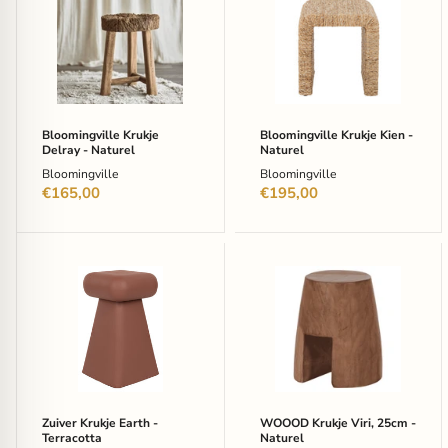
Krukje
Krukje
Delray
Kien
-
-
Naturel
Naturel
Bloomingville Krukje
Bloomingville Krukje Kien -
Delray - Naturel
Naturel
Bloomingville
Bloomingville
€165,00
€195,00
Zuiver
WOOOD
Krukje
Krukje
Earth
Viri,
-
25cm
Terracotta
-
Naturel
Zuiver Krukje Earth -
WOOOD Krukje Viri, 25cm -
Terracotta
Naturel