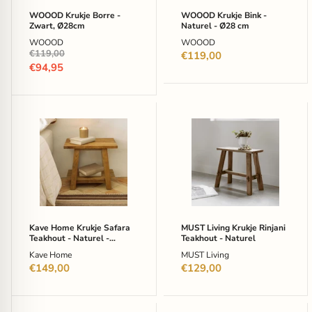
WOOOD Krukje Borre -
WOOOD Krukje Bink -
Zwart, Ø28cm
Naturel - Ø28 cm
WOOOD
WOOOD
Oorspronkelijke
€119,00
€119,00
prijs
Huidige
€94,95
prijs
Kave
MUST
Home
Living
Krukje
Krukje
Safara
Rinjani
Teakhout
Teakhout
-
-
Naturel
Naturel
-
Japandi
Kave Home Krukje Safara
MUST Living Krukje Rinjani
Teakhout - Naturel -
Teakhout - Naturel
Japandi
Kave Home
MUST Living
€149,00
€129,00