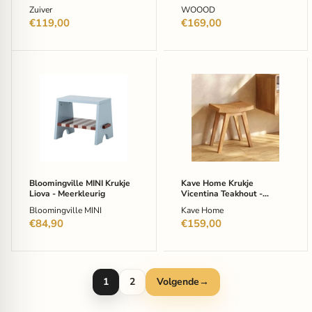
Zuiver
WOOOD
€119,00
€169,00
Bloomingville
Kave
MINI
Home
Krukje
Krukje
Liova
Vicentina
-
Teakhout
Meerkleurig
-
Naturel
Bloomingville MINI Krukje
Kave Home Krukje
Liova - Meerkleurig
Vicentina Teakhout -
Naturel
Bloomingville MINI
Kave Home
€84,90
€159,00
1
2
Volgende
→