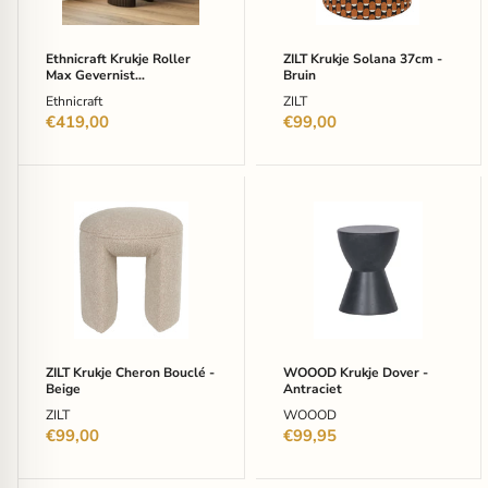
Donkerbruin
Ethnicraft Krukje Roller
ZILT Krukje Solana 37cm -
Max Gevernist
Bruin
Mahoniehout - Donkerbruin
Ethnicraft
ZILT
€419,00
€99,00
ZILT
WOOOD
Krukje
Krukje
Cheron
Dover
Bouclé
-
-
Antraciet
Beige
ZILT Krukje Cheron Bouclé -
WOOOD Krukje Dover -
Beige
Antraciet
ZILT
WOOOD
€99,00
€99,95