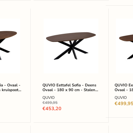
QUVIO
QUVIO
Eettafel
Eettafel
Sofia
Sofia
-
-
Deens
Deens
Ovaal
Ovaal
-
-
180
180
x
x
90
90
cm
cm
-
-
Stalen
Stalen
ia - Ovaal -
QUVIO Eettafel Sofia - Deens
QUVIO Eet
 kruispoot -
Ovaal - 180 x 90 cm - Stalen
kruispoot
Ovaal - 1
kruispo
d
kruispoot - FSC® gecertificeerd
kruispoot 
-
-
QUVIO
QUVIO
mangohout - Walnoot bruin
mangohout
FSC®
FSC®
Oorspronkelijke
€499,95
€499,9
gecertificeerd
gecertif
prijs
Huidige
€453,20
mangohout
mangoh
prijs
-
-
Walnoot
Bruin
bruin