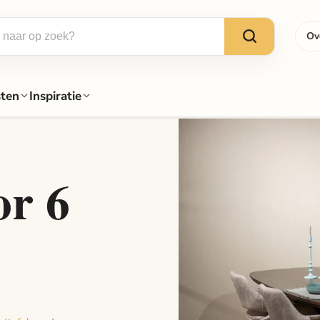
Ov
sten
Inspiratie
or 6