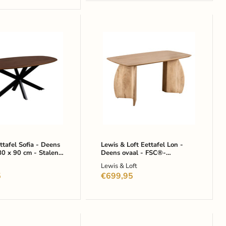
Lewis
&
Loft
Eettafel
Lon
-
Deens
ovaal
-
FSC®-
gecertificeerd
mangohout
-
tafel Sofia - Deens
Lewis & Loft Eettafel Lon -
80 x 90 cm - Stalen
ot
Deens ovaal - FSC®-
160x80
- FSC® gecertificeerd
gecertificeerd mangohout -
cm
Lewis & Loft
 - Bruin
160x80 cm - Naturel
-
5
€699,95
iceerd
Naturel
out