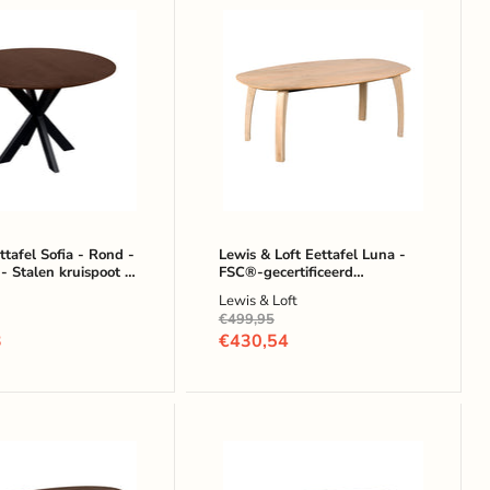
Lewis
&
Loft
Eettafel
Luna
-
FSC®-
gecertificeerd
mangohout
-
Deens
ot
ovaal
-
tafel Sofia - Rond -
Lewis & Loft Eettafel Luna -
- Stalen kruispoot -
FSC®-gecertificeerd
180x100
rtificeerd
mangohout - Deens ovaal -
iceerd
cm
Lewis & Loft
 - Bruin
180x100 cm - Naturel
out
-
lijke
Oorspronkelijke
€499,95
Naturel
prijs
Huidige
3
€430,54
prijs
QUVIO
Eettafel
Sofia