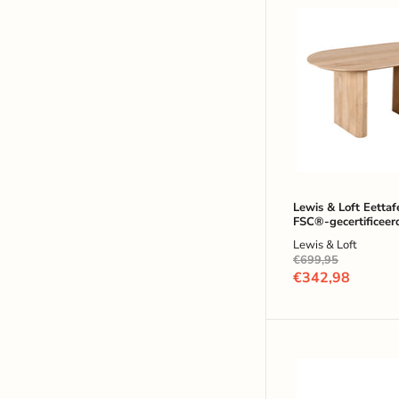
Lewis
&
Loft
Eettafel
Lynn
-
FSC®-
gecertificeerd
mangohout
-
Ovaal
-
160x90
Lewis & Loft Eettaf
FSC®-gecertificeer
cm
mangohout - Ovaal
-
Lewis & Loft
cm - Naturel
Naturel
Oorspronkelijke
€699,95
prijs
Huidige
€342,98
prijs
Lewis
&
Loft