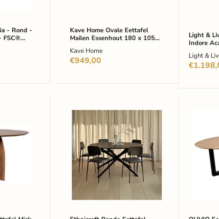
x
cm
100cm
-
-
Donkerbruin
Bruin
ia - Rond -
Kave Home Ovale Eettafel
-
Light & Li
- FSC®
Mailen Essenhout 180 x 105
Indore Ac
Ovaal
gohout -
cm - Donkerbruin
Kave Home
100cm - B
Light & Li
€949,00
€1.198,
Ethnicraft
QUVIO
Ronde
Eettafel
Eettafel
Sofia
Mikado
-
Gevernist
Ovaal
Eikenhout,
-
150cm
180x90
-
cm
Zwart
-
W-
poot
-