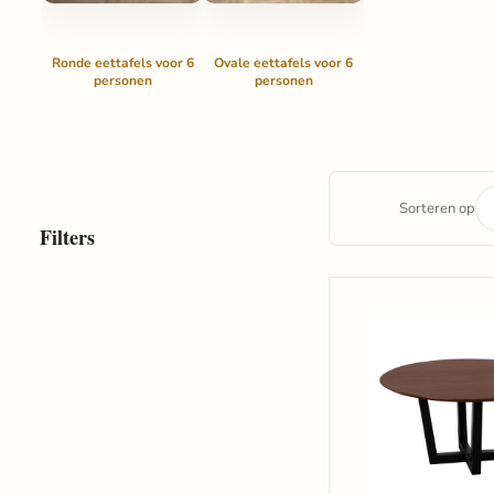
Ronde eettafels voor 6
Ovale eettafels voor 6
personen
personen
Sorteren op
Filters
QUVIO
Eettafel
Sofia
-
Rond
-
ø150
cm
-