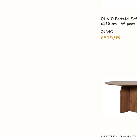
W-
poot
-
FSC®
QUVIO Eettafel Sof
ø150 cm - W-poot 
gecertificeerd
gecertificeerd man
mangohout
QUVIO
Bruin
-
€529,95
Bruin
LABEL51
Ronde
Eettafel
Mick
Mangohout,
Ø130cm
-
Naturel