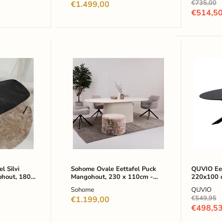
Oorspronke
€735,00
€1.499,00
prijs
Huidige
€514,5
prijs
Sohome
QUVIO
Ovale
Eettafel
Eettafel
Sofia-
Puck
Ovaal
Mangohout,
-
230
220x10
x
cm
110cm
-
-
Stalen
Ivoor
kruispo
-
-
Ovaal
FSC®-
gecertif
l Silvi
Sohome Ovale Eettafel Puck
QUVIO Eet
ohout, 180
Mangohout, 230 x 110cm -
220x100 c
mangoh
Japandi
Ivoor - Ovaal
- FSC®-ge
-
Sohome
QUVIO
mangohou
Zwart
Oorspronke
€549,95
€1.199,00
prijs
Huidige
€498,5
prijs