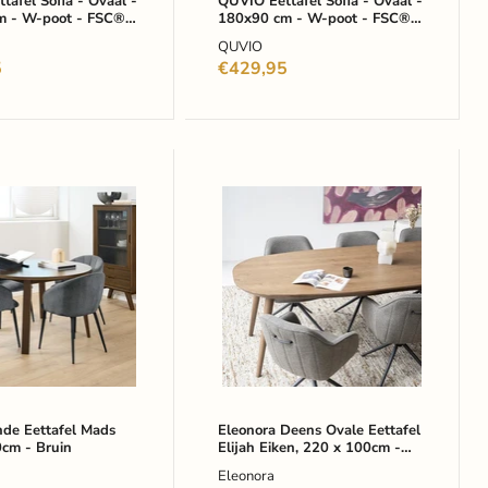
FSC®
tafel Sofia - Ovaal -
QUVIO Eettafel Sofia - Ovaal -
m - W-poot - FSC®
iceerd
180x90 cm - W-poot - FSC®
gecertificeerd
ceerd mangohout -
gecertificeerd mangohout -
out
mangohout
QUVIO
Zwart
-
5
€429,95
Zwart
Eleonora
Deens
Ovale
Eettafel
Elijah
Eiken,
220
x
100cm
-
Bruin
-
Ovaal
de Eettafel Mads
Eleonora Deens Ovale Eettafel
0cm - Bruin
Elijah Eiken, 220 x 100cm -
-
Bruin - Ovaal - Japandi
Japandi
Eleonora