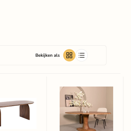
Bekijken als
LABEL51
Ovale
Eettafel
Craft
Mangohout,
230
out,
x
100cm