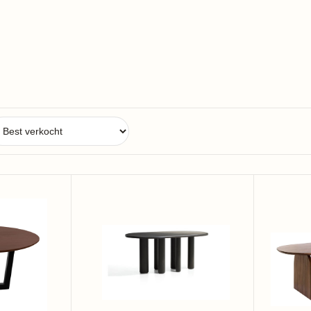
Kave
Light
Home
&
Ovale
Living
Eettafel
Ovale
Mailen
Eettafel
Essenhout
Indore
180
Acaciah
x
220
105