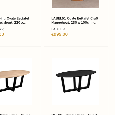
-
Naturel
-
Ovaal
ving Ovale Eettafel
LABEL51 Ovale Eettafel Craft
aciahout, 220 x
Mangohout, 230 x 100cm -
ruin - Ovaal
Naturel - Ovaal
ving
LABEL51
00
€999,00
QUVIO
Eettafel
Sofia
-
Ovaal
-
180x90
cm
-
W-
poot
-