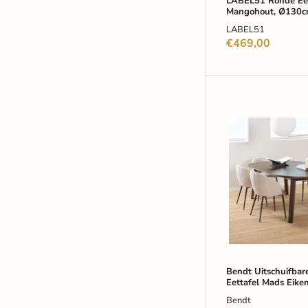
LABEL51 Ronde Eet
Mangohout, Ø130cm
LABEL51
€469,00
Bendt
Uitschuifbare
Ronde
Eettafel
Mads
Eiken,
120/170/220
x
120cm
-
Bruin
Bendt Uitschuifbar
Eettafel Mads Eiken
120/170/220 x 120
Bendt