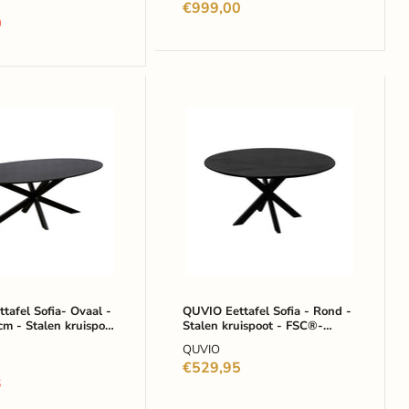
lijke
€999,00
0
QUVIO
Eettafel
Sofia
-
Rond
0
-
Stalen
kruispoot
-
ot
FSC®-
gecertificeerd
mangohout
iceerd
-
tafel Sofia- Ovaal -
QUVIO Eettafel Sofia - Rond -
m - Stalen kruispoot
out
Stalen kruispoot - FSC®-
ø150
certificeerd
gecertificeerd mangohout -
cm
QUVIO
t - Zwart
ø150 cm - Zwart
-
lijke
€529,95
Zwart
3