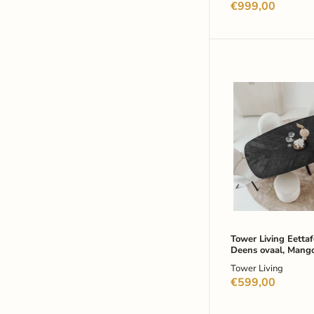
€999,00
Tower
Living
Eettafel
Silvi
Deens
ovaal,
Mangohout,
180
x
100cm
-
Zwart
-
Tower Living Eettafe
Deens ovaal, Mang
Japandi
x 100cm - Zwart - 
Tower Living
€599,00