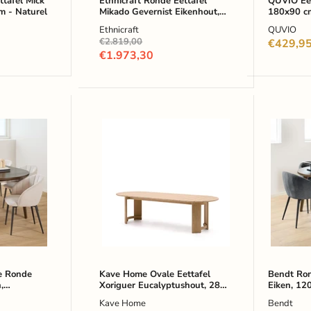
FSC®
tafel Mick
Ethnicraft Ronde Eettafel
QUVIO Eet
 - Naturel
Mikado Gevernist Eikenhout,
180x90 c
gecertif
150cm - Zwart
gecertifi
mangoh
Ethnicraft
QUVIO
Naturel
-
Oorspronkelijke
€2.819,00
€429,9
Naturel
prijs
Huidige
€1.973,30
prijs
Kave
Bendt
Home
Ronde
Ovale
Eettafel
Eettafel
Mads
Xoriguer
Eiken,
Eucalyptushout,
120cm
280
-
x
Bruin
110cm
-
Naturel
-
Ovaal
e Ronde
Kave Home Ovale Eettafel
Bendt Ron
,
Xoriguer Eucalyptushout, 280
Eiken, 12
cm - Bruin
x 110cm - Naturel - Ovaal
Kave Home
Bendt