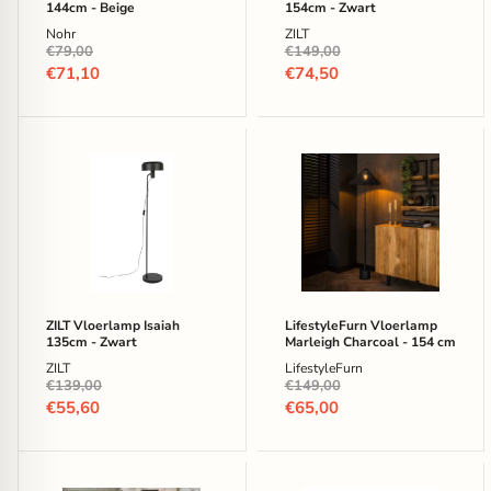
144cm - Beige
154cm - Zwart
Nohr
ZILT
Oorspronkelijke
Oorspronkelijke
€79,00
€149,00
prijs
prijs
Huidige
Huidige
€71,10
€74,50
prijs
prijs
ZILT
LifestyleFurn
Vloerlamp
Vloerlamp
Isaiah
Marleigh
135cm
Charcoal
-
-
Zwart
154
cm
ZILT Vloerlamp Isaiah
LifestyleFurn Vloerlamp
135cm - Zwart
Marleigh Charcoal - 154 cm
ZILT
LifestyleFurn
Oorspronkelijke
Oorspronkelijke
€139,00
€149,00
prijs
prijs
Huidige
Huidige
€55,60
€65,00
prijs
prijs