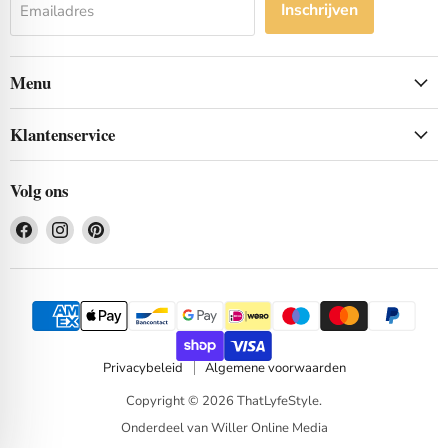
Inschrijven
Emailadres
Menu
Klantenservice
Volg ons
Vind
Vind
Vind
ons
ons
ons
op
op
op
Facebook
Instagram
Pinterest
Privacybeleid
Algemene voorwaarden
Copyright © 2026 ThatLyfeStyle.
Onderdeel van Willer Online Media