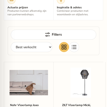
Actuele prijzen
Inspiratie & advies
Producten kunnen afkomstig zijn
Combineer producten met
van partnerwebshops.
woonideeën en stijladvies.
Filters
Nohr
ZILT
Vloerlamp
Vloerlamp
Joao
Micki,
144cm
154cm
-
-
Beige
Zwart
Nohr Vloerlamp Joao
ZILT Vloerlamp Micki,