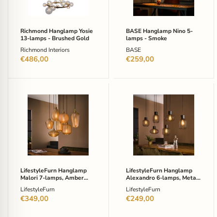
Brushed
Smoke
Gold
Richmond Hanglamp Yosie
BASE Hanglamp Nino 5-
13-lamps - Brushed Gold
lamps - Smoke
Richmond Interiors
BASE
€486,00
€259,00
LifestyleFurn
LifestyleFurn
Hanglamp
Hanglamp
Malori
Alexandro
7-
6-
lamps,
lamps,
Amber
Metaal
glas
-
-
Charcoal
Amberkleurig
glas
LifestyleFurn Hanglamp
LifestyleFurn Hanglamp
Malori 7-lamps, Amber
Alexandro 6-lamps, Metaal
glas - Amberkleurig glas
- Charcoal
LifestyleFurn
LifestyleFurn
€349,00
€249,00