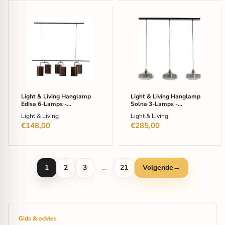
Light
Light
&
&
Living
Living
Hanglamp
Hanglamp
Edisa
Solna
6-
3-
Lamps
Lamps
-
-
Donkerbruin
Smoke/Antiek
Brons
Light & Living Hanglamp
Light & Living Hanglamp
Edisa 6-Lamps -
Solna 3-Lamps -
Donkerbruin
Smoke/Antiek Brons
Light & Living
Light & Living
€148,00
€285,00
1
2
3
…
21
Volgende
→
Gids & advies