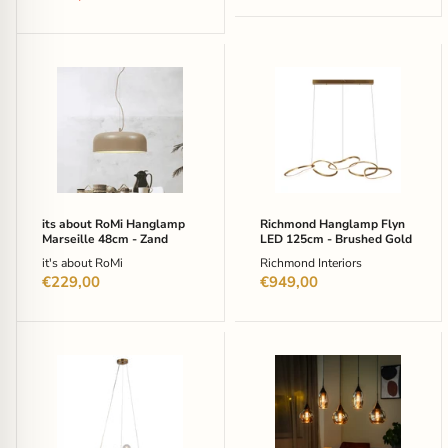
prijs
its
Richmond
about
Hanglamp
RoMi
Flyn
Hanglamp
LED
Marseille
125cm
48cm
-
-
Brushed
Zand
Gold
its about RoMi Hanglamp
Richmond Hanglamp Flyn
Marseille 48cm - Zand
LED 125cm - Brushed Gold
it's about RoMi
Richmond Interiors
€229,00
€949,00
Richmond
BASE
Hanglamp
Hanglamp
Yosie
Nino
13-
5-
lamps
lamps
-
-