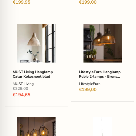
€199,95
€199,00
MUST
LifestyleFurn
Living
Hanglamp
Hanglamp
Rubio
Catur
2-
Kokosnoot
lamps
blad
-
Brons
Antiek
MUST Living Hanglamp
LifestyleFurn Hanglamp
Catur Kokosnoot blad
Rubio 2-lamps - Brons
Antiek
MUST Living
LifestyleFurn
Oorspronkelijke
€229,00
€199,00
prijs
Huidige
€194,65
prijs
Hanglamp
Light
Tricia
&
3-
Living
lamps
Hanglamp