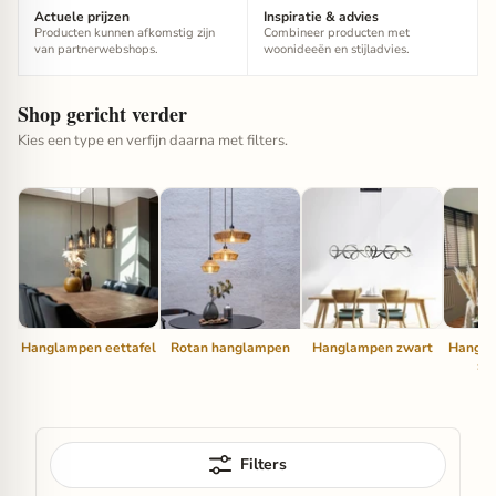
Actuele prijzen
Inspiratie & advies
Producten kunnen afkomstig zijn
Combineer producten met
van partnerwebshops.
woonideeën en stijladvies.
Shop gericht verder
Kies een type en verfijn daarna met filters.
Hanglampen eettafel
Rotan hanglampen
Hanglampen zwart
Hangla
sl
Filters