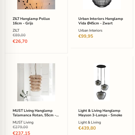
Zwart
ZILT Hanglamp Pollux
Urban Interiors Hanglamp
16cm - Grijs
Vida Ø45cm - Zwart
ZILT
Urban Interiors
Oorspronkelijke
€89,00
€99,95
prijs
Huidige
€26,70
prijs
MUST
Light
Living
&
Hanglamp
Living
Talamanca
Hanglamp
Rotan,
Mayson
55cm
3-
-
Lamps
Naturel
-
Smoke
MUST Living Hanglamp
Light & Living Hanglamp
Talamanca Rotan, 55cm -
Mayson 3-Lamps - Smoke
Naturel
MUST Living
Light & Living
Oorspronkelijke
€279,00
€439,80
prijs
Huidige
€237,15