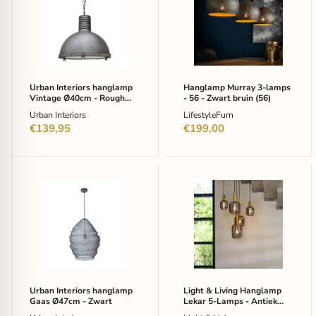
hanglamp
3-
Vintage
lamps
Ø40cm
-
-
56
Rough
-
Black
Zwart
bruin
(56)
Urban Interiors hanglamp
Hanglamp Murray 3-lamps
Vintage Ø40cm - Rough
- 56 - Zwart bruin (56)
Black
Urban Interiors
LifestyleFurn
€139,95
€199,00
Urban
Light
Interiors
&
hanglamp
Living
Gaas
Hanglamp
Ø47cm
Lekar
-
5-
Zwart
Lamps
-
Antiek
Brons/Smoke
Urban Interiors hanglamp
Light & Living Hanglamp
Gaas Ø47cm - Zwart
Lekar 5-Lamps - Antiek
Brons/Smoke