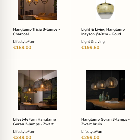
-
Mayson
Charcoal
Ø40cm
-
Goud
Hanglamp Tricia 3-lamps -
Light & Living Hanglamp
Charcoal
Mayson Ø40cm - Goud
LifestyleFurn
Light & Living
€189,00
€199,80
LifestyleFurn
Hanglamp
Hanglamp
Goran
Goran
3-
2-
lamps
lamps
-
-
Zwart
Zwart
bruin
bruin
LifestyleFurn Hanglamp
Hanglamp Goran 3-lamps -
Goran 2-lamps - Zwart
Zwart bruin
bruin
LifestyleFurn
LifestyleFurn
€349,00
€299,00