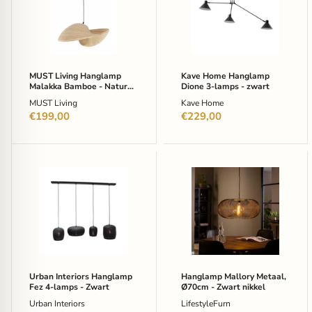
Malakka
Dione
Bamboe
3-
-
lamps
Naturel
-
-
zwart
Japandi
MUST Living Hanglamp
Kave Home Hanglamp
Malakka Bamboe - Naturel
Dione 3-lamps - zwart
- Japandi
MUST Living
Kave Home
€199,00
€229,00
Urban
Hanglamp
Interiors
Mallory
Hanglamp
Metaal,
Fez
Ø70cm
4-
-
lamps
Zwart
-
nikkel
Zwart
Urban Interiors Hanglamp
Hanglamp Mallory Metaal,
Fez 4-lamps - Zwart
Ø70cm - Zwart nikkel
Urban Interiors
LifestyleFurn