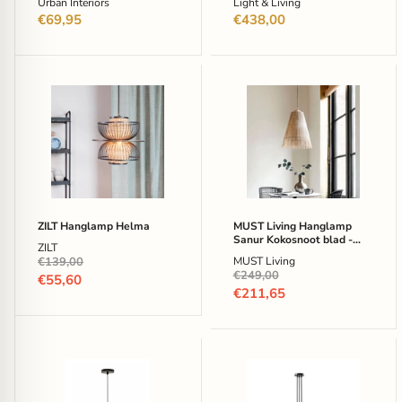
Urban Interiors
Light & Living
€69,95
€438,00
ZILT
MUST
Hanglamp
Living
Helma
Hanglamp
Sanur
Kokosnoot
blad
-
Naturel
ZILT Hanglamp Helma
MUST Living Hanglamp
Sanur Kokosnoot blad -
ZILT
Naturel
Oorspronkelijke
€139,00
MUST Living
Oorspronkelijke
€249,00
prijs
Huidige
€55,60
prijs
Huidige
€211,65
prijs
prijs
MUST
Kave
Living
Home
Hanglamp
Hanglamp