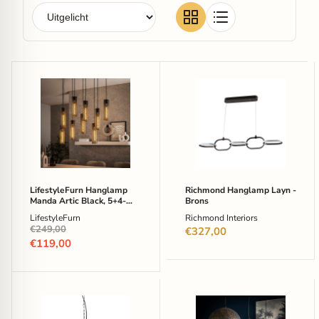
LifestyleFurn
Richmond
Hanglamp
Hanglamp
Manda
Layn
Artic
-
Black,
Brons
5+4-
lamps
-
Artic
zwart
LifestyleFurn Hanglamp
Richmond Hanglamp Layn -
Manda Artic Black, 5+4-
Brons
lamps - Artic zwart
LifestyleFurn
Richmond Interiors
Oorspronkelijke
€249,00
€327,00
prijs
Huidige
€119,00
prijs
Urban
Hanglamp
Interiors
Murray