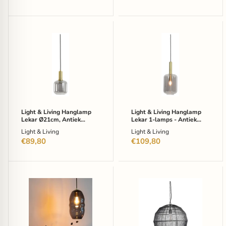
Light
Light
&
&
Living
Living
Hanglamp
Hanglamp
Lekar
Lekar
Ø21cm,
1-
Antiek
lamps
Brons/Smoke
-
Antiek
Brons/Smoke
Light & Living Hanglamp
Light & Living Hanglamp
Lekar Ø21cm, Antiek
Lekar 1-lamps - Antiek
Brons/Smoke
Brons/Smoke
Light & Living
Light & Living
€89,80
€109,80
ZILT
Urban
Hanglamp
Interiors
Pollux
Hanglamp
16cm
Vida
-
Ø45cm
Grijs
-