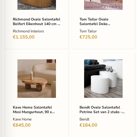
cm
en
-
Metaal
Bruin
120
x
Richmond Ovale Salontafel
Tom Tailor Ovale
50
Belfort Eikenhout 140 cm -
Salontafel Deke
cm
Bruin
Mangohout en Metaal 120
Richmond Interiors
Tom Tailor
x 50 cm
€1.155,00
€725,00
Kave
Bendt
Home
Ovale
Salontafel
Salontafel
Mosi
Petrine
Mungurhout,
Set
90
van
x
2
60cm
stuks
-
-
Naturel
Hoogglans
Kave Home Salontafel
Bendt Ovale Salontafel
-
wit
Mosi Mungurhout, 90 x
Petrine Set van 2 stuks -
Ovaal
-
60cm - Naturel - Ovaal
Hoogglans wit - Ovaal
Kave Home
Bendt
Ovaal
€645,00
€184,00