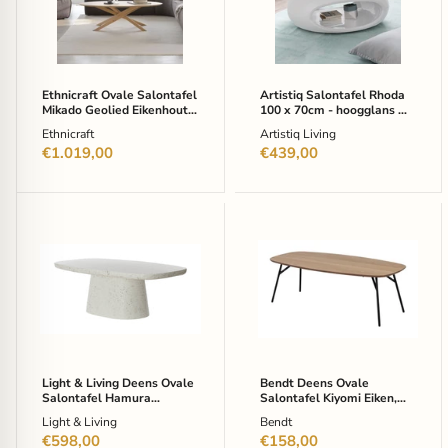
Geolied
x
Eikenhout,
70cm
143
-
x
hoogglans
67cm
wit
-
-
Ethnicraft Ovale Salontafel
Artistiq Salontafel Rhoda
Naturel
Ovaal
Mikado Geolied Eikenhout,
100 x 70cm - hoogglans wit
-
143 x 67cm - Naturel -
- Ovaal
Ethnicraft
Artistiq Living
Ovaal
Ovaal
€1.019,00
€439,00
Light
Bendt
&
Deens
Living
Ovale
Deens
Salontafel
Ovale
Kiyomi
Salontafel
Eiken,
Hamura
120
Terrazzo,
x
120
60cm
x
-
Light & Living Deens Ovale
Bendt Deens Ovale
70cm
Naturel
Salontafel Hamura
Salontafel Kiyomi Eiken,
-
-
Terrazzo, 120 x 70cm - Wit
120 x 60cm - Naturel -
Light & Living
Bendt
Wit
Ovaal
- Ovaal
Ovaal
-
€598,00
€158,00