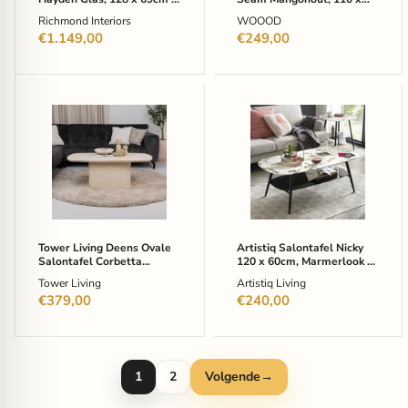
Organisch
Ovaal
Brons - Organisch
60cm - Walnoot - Ovaal
Richmond Interiors
WOOOD
€1.149,00
€249,00
Tower
Artistiq
Living
Salontafel
Deens
Nicky
Ovale
120
Salontafel
x
Corbetta
60cm,
Minerale
Marmerlook
cement
-
finish,
Wit
120
-
Tower Living Deens Ovale
Artistiq Salontafel Nicky
x
Ovaal
Salontafel Corbetta
120 x 60cm, Marmerlook -
70cm
Minerale cement finish, 120
Wit - Ovaal
Tower Living
Artistiq Living
-
x 70cm - Beige - Ovaal
Beige
€379,00
€240,00
-
Ovaal
1
2
Volgende
→