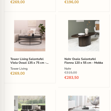
€269,00
€196,00
Tower
Nohr
Living
Ovale
Salontafel
Salontafel
Viola
Fionna
Ovaal
120
135
x
x
55
75
cm
cm
-
-
Mokka
Tower Living Salontafel
Nohr Ovale Salontafel
Zwart
Viola Ovaal 135 x 75 cm -
Fionna 120 x 55 cm - Mokka
Zwart
Tower Living
Nohr
Oorspronkelijke
€315,00
€269,00
prijs
Huidige
€283,50
prijs
Ethnicraft
Artistiq
Ovale
Salontafel
Salontafel
Rhoda
Mikado
100