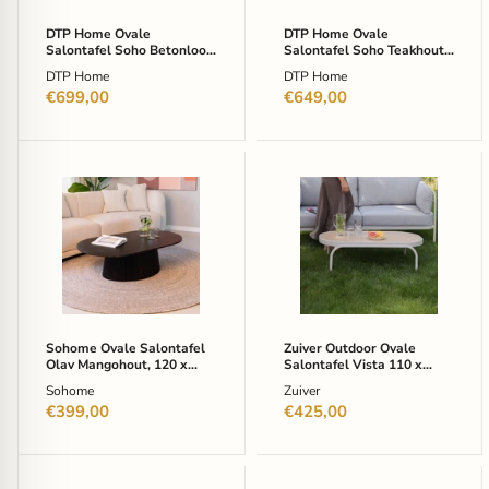
60cm
60cm
-
-
DTP Home Ovale
DTP Home Ovale
Zwart
Bruin
Salontafel Soho Betonlook,
Salontafel Soho Teakhout,
-
-
150 x 60cm - Zwart - Ovaal
150 x 60cm - Bruin - Ovaal
DTP Home
DTP Home
Ovaal
Ovaal
€699,00
€649,00
Sohome
Zuiver
Ovale
Outdoor
Salontafel
Ovale
Olav
Salontafel
Mangohout,
Vista
120
110
x
x
70cm
62cm
-
-
Walnoot
Beige
Sohome Ovale Salontafel
Zuiver Outdoor Ovale
-
-
Olav Mangohout, 120 x
Salontafel Vista 110 x
Ovaal
Ovaal
70cm - Walnoot - Ovaal -
62cm - Beige - Ovaal
Sohome
Zuiver
-
Japandi
Japandi
€399,00
€425,00