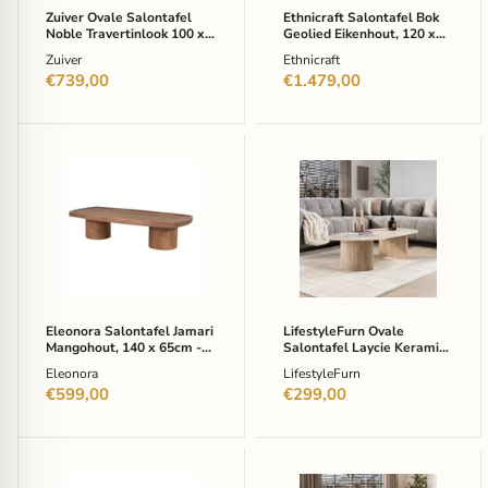
-
Naturel
Zuiver Ovale Salontafel
Ethnicraft Salontafel Bok
Beige
Noble Travertinlook 100 x
Geolied Eikenhout, 120 x
50 cm - Beige
60cm - Naturel
Zuiver
Ethnicraft
€739,00
€1.479,00
Eleonora
LifestyleFurn
Salontafel
Ovale
Jamari
Salontafel
Mangohout,
Laycie
140
Keramiek
x
in
65cm
Travertin-
-
look,
Bruin
135
-
x
Eleonora Salontafel Jamari
LifestyleFurn Ovale
Ovaal
70cm
Mangohout, 140 x 65cm -
Salontafel Laycie Keramiek
-
Bruin - Ovaal
in Travertin-look, 135 x
Eleonora
LifestyleFurn
Beige
70cm - Beige - Ovaal
€599,00
-
€299,00
Ovaal
WOOOD
LifestyleFurn