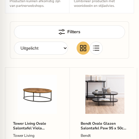
Producten kunnen afkomstig zijn
Combineer producten met
van partnerwebshops.
woonideeën en stijladvies.
Filters
Tower
Bendt
Living
Ovale
Ovale
Glazen
Salontafel
Salontafel
Viola
Paw
Mangohout
95
135
x
x
50cm
75
-
cm
Zwart
Tower Living Ovale
Bendt Ovale Glazen
-
-
Salontafel Viola
Salontafel Paw 95 x 50cm
Naturel
Ovaal
Mangohout 135 x 75 cm -
- Zwart - Ovaal
Tower Living
Bendt
Naturel