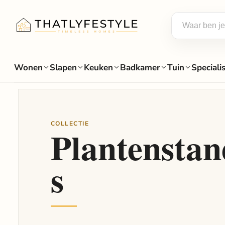
Wonen
Slapen
Keuken
Badkamer
Tuin
Speciali
COLLECTIE
Plantensta
s