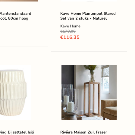
antenstandaard
Kave Home Plantenpot Stared
oot, 80cm hoog
Set van 2 stuks - Naturel
Kave Home
Oorspronkelijke
€179,00
prijs
Huidige
€116,35
prijs
Rivièra
Maison
Zuil
fel
Fraser
Island
k
Eikenhout,
110cm
hoog
-
Bruin
ing Bijzettafel Isili
Rivièra Maison Zuil Fraser