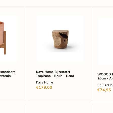
Kave
WOOO
Home
Bijzetta
rd
Bijzettafel
Position
Tropicana
26cm
-
-
Bruin
Antique
-
Brass
Rond
standaard
Kave Home Bijzettafel
WOOOD Bij
stbruin
Tropicana - Bruin - Rond
26cm - An
Kave Home
BePureHo
€179,00
€74,95