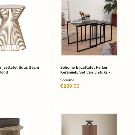
D
Sohome
fel
Bijzettafel
Parker
Keramiek,
Set
van
3
stuks
-
Zwart
-
Vierkant
jzettafel Suus 35cm
Sohome Bijzettafel Parker
Rond
Keramiek, Set van 3 stuks -
Zwart - Vierkant
Sohome
€289,00
nd
Nohr
fel
Zuil
Nykole
n
130cm