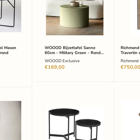
-
en
Military
brass,
Green
40cm
-
-
Rond
Bruin
-
-
Exclusive
Rond
fel Mason
WOOOD Bijzettafel Sanne
Richmond 
 rond
60cm - Military Green - Rond -
Travertin 
Exclusive
Bruin - R
WOOOD Exclusive
Richmond I
€169,00
€750,0
Artistiq
Eleonor
Ronde
Ronde
Bijzettafel
Bijzetta
Davona
Vito
Mangohout,
Marmer
Set
en
van
Mangoh