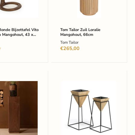
onde Bijzettafel Vito
Tom Tailor Zuil Loralie
 Mangohout, 43 x
Mangohout, 66cm
uin
Tom Tailor
0
€265,00
D
Kave
standaard
Home
Plantenpot
,
Stared
Set
van
2
stuks
-
Naturel