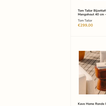
Tom Tailor Bijzetta
Mangohout 40 cm -
Tom Tailor
€299,00
Kave
Home
Ronde
Bijzettafel
Mesquida
Keramiek
36cm
-
Terracotta
Kave Home Ronde Bi