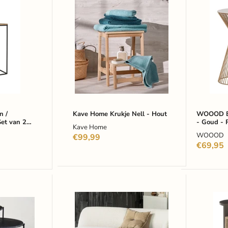
Kave
WOOO
Home
Bijzetta
Krukje
Suus
Nell
35cm
-
-
Hout
Goud
-
Rond
n /
Kave Home Krukje Nell - Hout
WOOOD Bi
Set van 2
- Goud - 
Kave Home
WOOOD
€99,99
€69,95
WOOOD
Richmo
Bijzettafel
Bijzetta
Sanne
Russo
60cm
Traverti