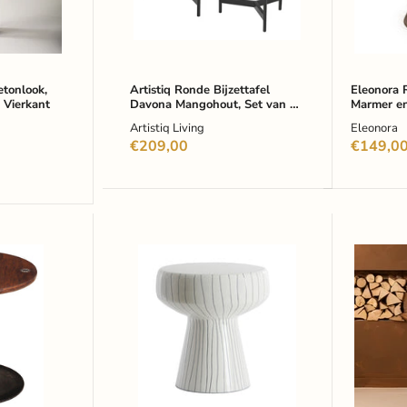
2
43
stuks
x
-
37cm
Zwart
-
Bruin
etonlook,
Artistiq Ronde Bijzettafel
Eleonora R
 Vierkant
Davona Mangohout, Set van 2
Marmer en
stuks - Zwart
37cm - Br
Artistiq Living
Eleonora
€209,00
€149,0
Light
WOOO
&
Planten
Living
Enid
Bijzettafel
Walnoot
Dakwa
80cm
38
hoog
cm
-
Wit/Zwart
-