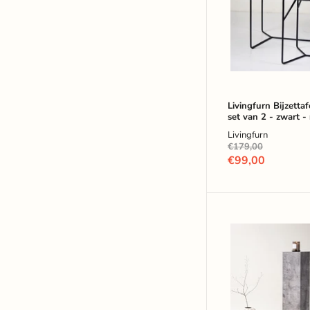
van
2
-
zwart
-
rond
Livingfurn Bijzetta
set van 2 - zwart -
Livingfurn
Oorspronkelijke
€179,00
prijs
Huidige
€99,00
prijs
Nohr
Zuil
Nykole
Betonlook,
95cm
hoog
-