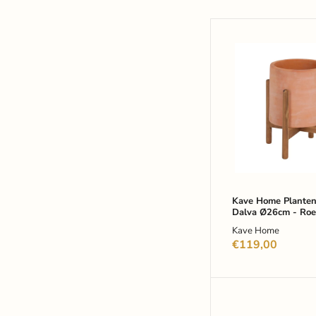
Kave
Home
Plantenstandaa
Dalva
Ø26cm
-
Roestbruin
Kave Home Planten
Dalva Ø26cm - Roe
Kave Home
€119,00