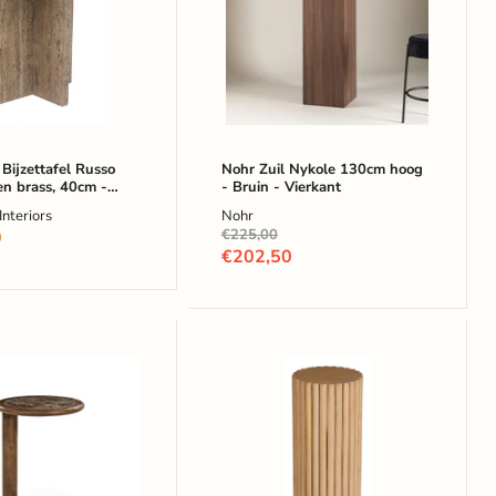
hoog
-
Bruin
-
Vierkant
Bijzettafel Russo
Nohr Zuil Nykole 130cm hoog
en brass, 40cm -
- Bruin - Vierkant
ond
nteriors
Nohr
Oorspronkelijke
€225,00
0
prijs
Huidige
€202,50
prijs
a
Tom
Tailor
fel
Zuil
Loralie
Mangohout,
66cm
out,