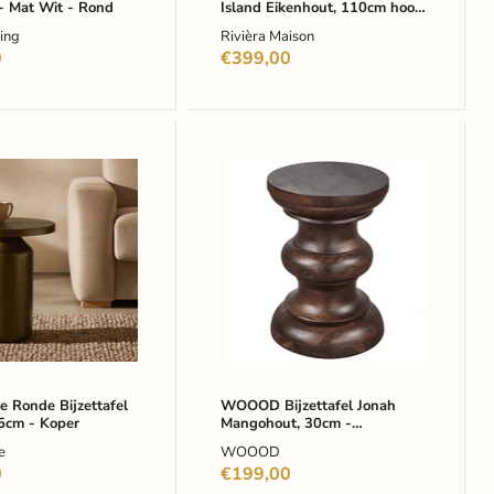
- Mat Wit - Rond
Island Eikenhout, 110cm hoog
- Bruin
ving
Rivièra Maison
0
€399,00
WOOOD
Bijzettafel
Jonah
fel
Mangohout,
30cm
-
Donkerbruin
-
Rond
 Ronde Bijzettafel
WOOOD Bijzettafel Jonah
5cm - Koper
Mangohout, 30cm -
Donkerbruin - Rond
e
WOOOD
0
€199,00