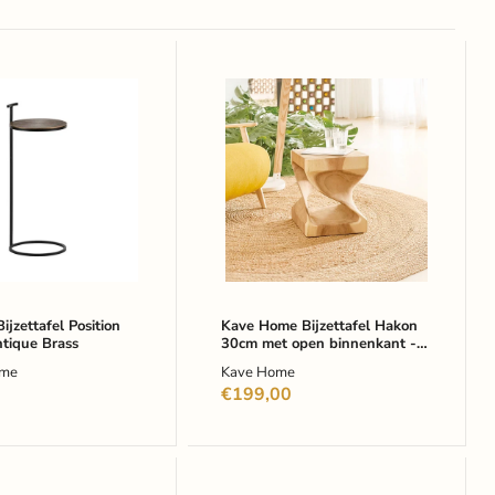
D
Kave
fel
Home
Bijzettafel
Hakon
30cm
met
open
binnenkant
-
naturel
zettafel Position
Kave Home Bijzettafel Hakon
tique Brass
30cm met open binnenkant -
naturel
me
Kave Home
€199,00