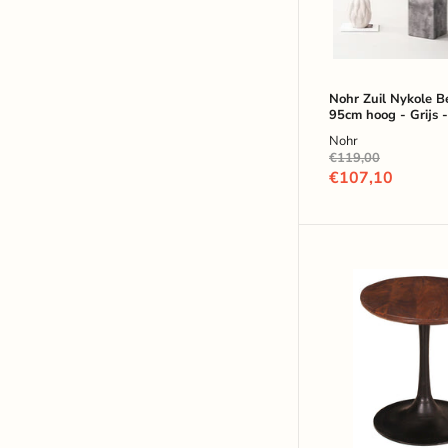
Grijs
-
Vierkant
Nohr Zuil Nykole B
95cm hoog - Grijs -
Nohr
Oorspronkelijke
€119,00
prijs
Huidige
€107,10
prijs
Tom
Tailor
Bijzettafel
Chaz
Mangohout
40
cm
-
Bruin