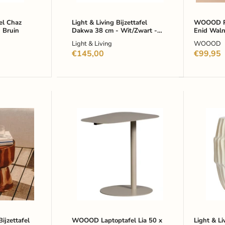
Rond
fel Chaz
Light & Living Bijzettafel
WOOOD Pl
 Bruin
Dakwa 38 cm - Wit/Zwart -
Enid Waln
Rond
Light & Living
WOOOD
€145,00
€99,95
WOOOD
Light
Laptoptafel
&
Lia
Living
50
Bijzetta
x
Isili
38cm
Keramie
-
-
Dust
Mat
Wit
-
Rond
jzettafel
WOOOD Laptoptafel Lia 50 x
Light & Liv