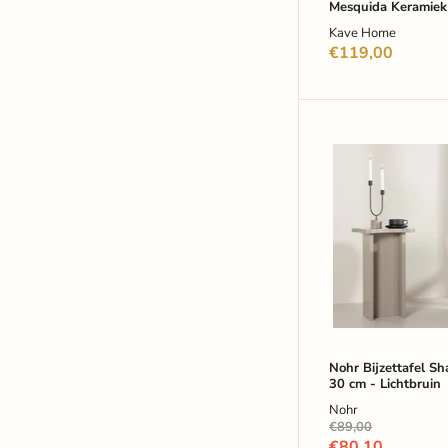
Mesquida Keramiek
Terracotta
Kave Home
€119,00
Nohr
Bijzettafel
Shareef
42
x
30
cm
-
Lichtbruin
Nohr Bijzettafel Sh
30 cm - Lichtbruin
Nohr
Oorspronkelijke
€89,00
prijs
Huidige
€80,10