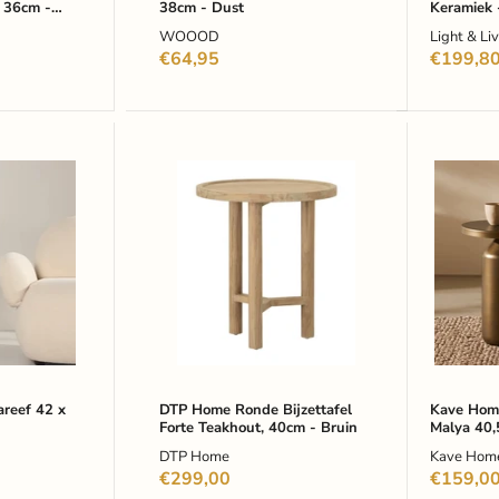
 36cm -
38cm - Dust
Keramiek 
WOOOD
Light & Li
€64,95
€199,8
DTP
Kave
Home
Home
Ronde
Ronde
Bijzettafel
Bijzetta
Forte
Malya
Teakhout,
40,5cm
40cm
-
-
Koper
Bruin
areef 42 x
DTP Home Ronde Bijzettafel
Kave Home
Forte Teakhout, 40cm - Bruin
Malya 40,
DTP Home
Kave Hom
€299,00
€159,0