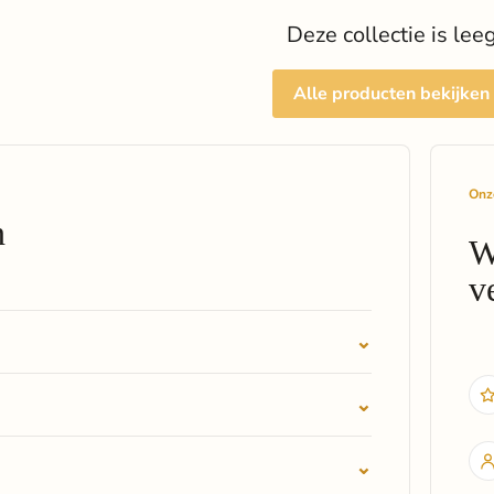
Deze collectie is lee
Alle producten bekijken
Onz
n
W
v