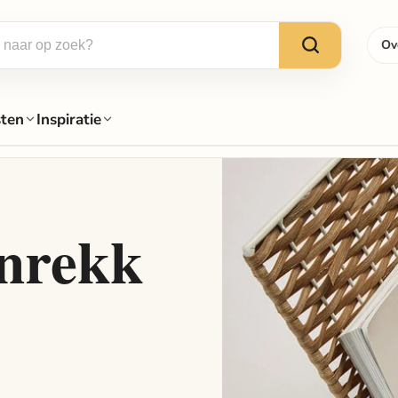
Ov
sten
Inspiratie
enrekk