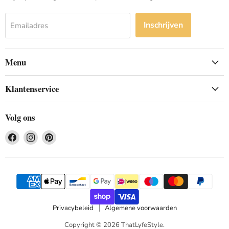
Inschrijven
Emailadres
Menu
Klantenservice
Volg ons
Vind
Vind
Vind
ons
ons
ons
op
op
op
Facebook
Instagram
Pinterest
Privacybeleid
Algemene voorwaarden
Copyright © 2026 ThatLyfeStyle.