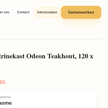
Samenwerken
er ons
Contact
Interieurplan
inekast Odeon Teakhout, 120 x
js
prijs
,65
partner
home