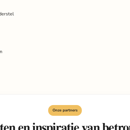
derstel
en
Onze partners
en en inspiratie van bet