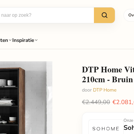
Ov
sten
Inspiratie
DTP Home Vitr
210cm - Bruin
door
DTP Home
Oorspronkelijke pri
Huidige 
€2.449,00
€2.081
Onze 
So