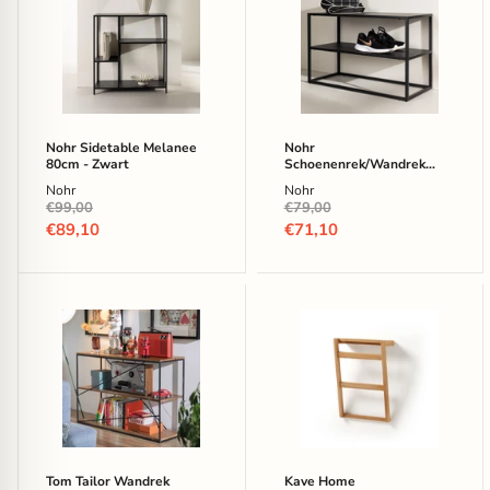
Sidetable
Schoenenrek/Wandrek
Melanee
Elysha
80cm
45
-
x
Zwart
70cm
-
Zwart
Nohr Sidetable Melanee
Nohr
80cm - Zwart
Schoenenrek/Wandrek
Elysha 45 x 70cm - Zwart
Nohr
Nohr
Oorspronkelijke
Oorspronkelijke
€99,00
€79,00
prijs
prijs
Huidige
Huidige
€89,10
€71,10
prijs
prijs
Tom
Kave
Tailor
Home
Wandrek
Handdoekenrek
Nikcole
Kuveni
mangohout
Teakhout
en
metaal
120
x
82
Tom Tailor Wandrek
Kave Home