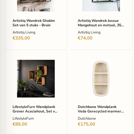
stuks
35
-
x
Bruin
65cm
-
Artistiq Wandrek Shakim
Artistiq Wandrek Jossue
Bruin
Set van 5 stuks - Bruin
Mangohout en metaal, 35 x
65cm - Bruin
Artistiq Living
Artistiq Living
€335,00
€74,00
LifestyleFurn
Dutchbone
Wandplank
Wandplank
Grover
Veda
Acaciahout,
Gerecycled
Set
marmer,
van
81
3
x
stuks
40cm
-
-
Massief
Beige
LifestyleFurn Wandplank
Dutchbone Wandplank
acacia
Grover Acaciahout, Set van
Veda Gerecycled marmer,
naturel
3 stuks - Massief acacia
81 x 40cm - Beige
LifestyleFurn
Dutchbone
naturel
€89,00
€175,00