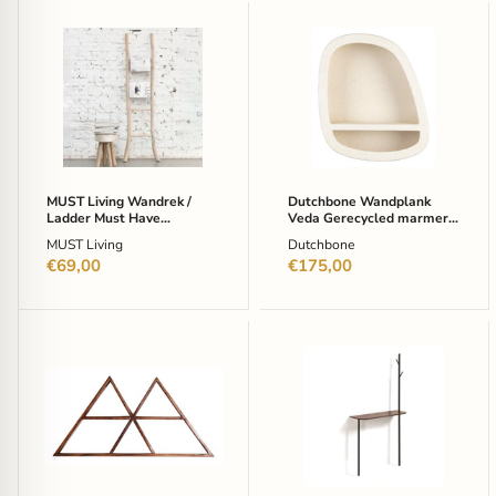
MUST
Dutchbone
Living
Wandplank
Wandrek
Veda
/
Gerecycled
Ladder
marmer,
Must
63
Have
x
Teakhout,
53cm
182cm
-
-
Beige
MUST Living Wandrek /
Dutchbone Wandplank
Naturel
Ladder Must Have
Veda Gerecycled marmer,
Teakhout, 182cm - Naturel
63 x 53cm - Beige
MUST Living
Dutchbone
€69,00
€175,00
Artistiq
Kave
Wandrek
Home
Novella
Staande
Mangohout,
Kapstok
35
Marcolina
x
met
70cm
wandplank
-
-
Bruin
Zwart