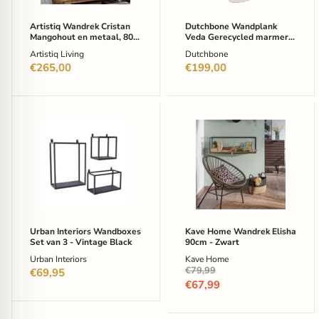
80cm
-
-
Beige
Artistiq Wandrek Cristan
Dutchbone Wandplank
Bruin
Mangohout en metaal, 80 x
Veda Gerecycled marmer,
80cm - Bruin
120 x 38cm - Beige
Artistiq Living
Dutchbone
€265,00
€199,00
Urban
Kave
Interiors
Home
Wandboxes
Wandrek
Set
Elisha
van
90cm
3
-
-
Zwart
Vintage
Black
Urban Interiors Wandboxes
Kave Home Wandrek Elisha
Set van 3 - Vintage Black
90cm - Zwart
Urban Interiors
Kave Home
Oorspronkelijke
€79,99
€69,95
prijs
Huidige
€67,99
prijs