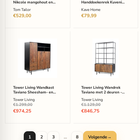
cm
Nikcole mangohout en
Handdoekenrek Kuveni
-
metaal 120 x 82 cm - bruin
Teakhout
Tom Tailor
Kave Home
bruin
€529,00
€79,99
Tower
Tower
Living
Living
Wandkast
Wandrek
Taviano
Taviano
Sheesham-
met
en
2
mangohout
deuren
150
-
x
sheesham-
135
en
Tower Living Wandkast
Tower Living Wandrek
cm
mangohout
Taviano Sheesham- en
Taviano met 2 deuren -
-
-
mangohout 150 x 135 cm -
sheesham- en mangohout -
Tower Living
Tower Living
Bruin
180
Bruin
180 x 110 cm - bruin
Oorspronkelijke
Oorspronkelijke
€1.299,00
€1.129,00
x
prijs
prijs
Huidige
110
Huidige
€974,25
€846,75
cm
prijs
prijs
-
bruin
1
2
3
…
8
Volgende
→