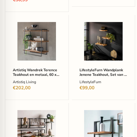
prijs
Artistiq
LifestyleFurn
Wandrek
Wandplank
Terence
Jenene
Teakhout
Teakhout,
en
Set
metaal,
van
60
3
x
stuks
60cm
-
-
Massief
Artistiq Wandrek Terence
LifestyleFurn Wandplank
Bruin
gerecycled
Teakhout en metaal, 60 x
Jenene Teakhout, Set van 3
teakhout
60cm - Bruin
stuks - Massief gerecycled
Artistiq Living
LifestyleFurn
teakhout
€202,00
€99,00
Artistiq
Artistiq
Wandrek
Wandrek
Shakim
Jossue
Set
Mangohout
van
en
5
metaal,