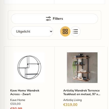
Filters
Kave
Artistiq
Home
Wandrek
Wandrek
Terrence
Across
Teakhout
-
en
Zwart
metaal,
97
x
70cm
Kave Home Wandrek
Artistiq Wandrek Terrence
Across - Zwart
Teakhout en metaal, 97 x
70cm
Kave Home
Artistiq Living
Oorspronkelijke
€59,99
€319,00
prijs
Huidige
€50,99