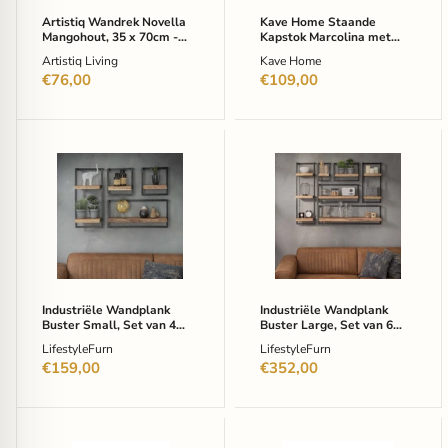
Artistiq Wandrek Novella
Kave Home Staande
Mangohout, 35 x 70cm -
Kapstok Marcolina met
Bruin
wandplank - Zwart
Artistiq Living
Kave Home
€76,00
€109,00
Industriële
Industriële
Wandplank
Wandplank
Buster
Buster
Small,
Large,
Set
Set
van
van
4
6
stuks
stuks
-
-
Naturel
Naturel
Industriële Wandplank
Industriële Wandplank
Buster Small, Set van 4
Buster Large, Set van 6
stuks - Naturel
stuks - Naturel
LifestyleFurn
LifestyleFurn
€159,00
€352,00
Light
Bendt