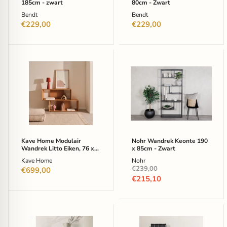
185cm - zwart
80cm - Zwart
Bendt
Bendt
€229,00
€229,00
Kave
Nohr
Home
Wandrek
Modulair
Keonte
Wandrek
190
Litto
x
Eiken,
85cm
76
-
x
Zwart
101
cm
Kave Home Modulair
Nohr Wandrek Keonte 190
-
Wandrek Litto Eiken, 76 x
x 85cm - Zwart
Naturel
101 cm - Naturel
Kave Home
Nohr
Oorspronkelijke
€239,00
€699,00
prijs
Huidige
€215,10
prijs
Nohr
Nohr