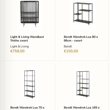
&
Wandrek
Living
Lua
Wandkast
80
Yinthe
x
zwart
86cm
-
zwart
Light & Living Wandkast
Bendt Wandrek Lua 80 x
Yinthe zwart
86cm - zwart
Light & Living
Bendt
€758,00
€150,00
Bendt
Bendt
Wandrek
Wandrek
Lua
Lua
70
165
x
x
185cm
80cm
-
-
zwart
Zwart
Bendt Wandrek Lua 70 x
Bendt Wandrek Lua 165 x