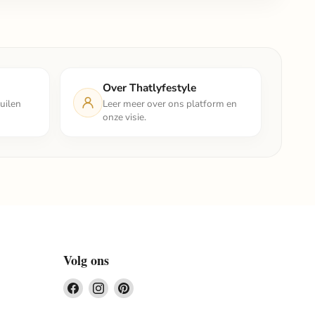
Over Thatlyfestyle
uilen
Leer meer over ons platform en
onze visie.
Volg ons
Vind
Vind
Vind
ons
ons
ons