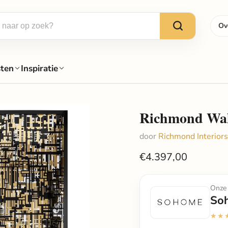
Ov
sten
Inspiratie
Richmond Wall
door
Richmond Interiors
€4.397,00
Onze 
So
★★