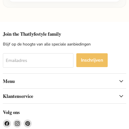
Join the Thatlyfestyle family
Blijf op de hoogte van alle speciale aanbiedingen
Inschrijven
Emailadres
Menu
Klantenservice
Volg ons
Vind
Vind
Vind
ons
ons
ons