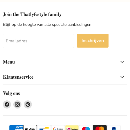
Join the Thatlyfestyle family
Blijf op de hoogte van alle speciale aanbiedingen
Inschrijven
Emailadres
Menu
Klantenservice
Volg ons
Vind
Vind
Vind
ons
ons
ons
op
op
op
Facebook
Instagram
Pinterest