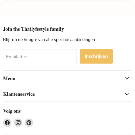
Join the Thatlyfestyle family
Blijf op de hoogte van alle speciale aanbiedingen
Inschrijven
Emailadres
Menu
Klantenservice
Volg ons
Vind
Vind
Vind
ons
ons
ons
op
op
op