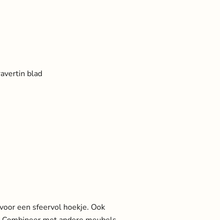
avertin blad
 voor een sfeervol hoekje. Ook
al. Combineer met andere meubels