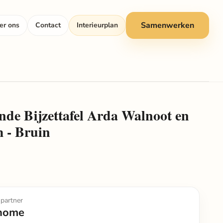
Samenwerken
er ons
Contact
Interieurplan
de Bijzettafel Arda Walnoot en
m - Bruin
partner
home