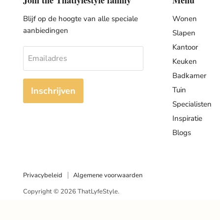
Join the Thatlyfestyle family
Menu
Blijf op de hoogte van alle speciale
Wonen
aanbiedingen
Slapen
Kantoor
Emailadres
Keuken
Badkamer
Inschrijven
Tuin
Specialisten
Inspiratie
Blogs
Privacybeleid
Algemene voorwaarden
Copyright © 2026 ThatLyfeStyle.
Onderdeel van Willer Online Media