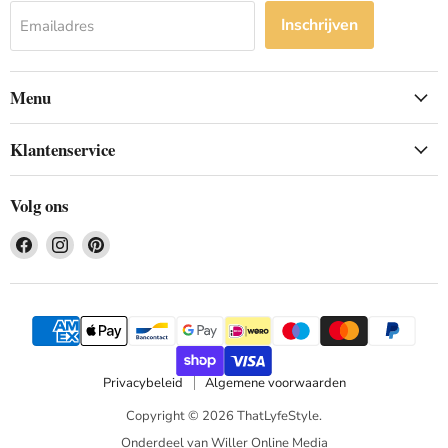
Inschrijven
Emailadres
Menu
Klantenservice
Volg ons
Vind
Vind
Vind
ons
ons
ons
op
op
op
Facebook
Instagram
Pinterest
Privacybeleid
Algemene voorwaarden
Copyright © 2026 ThatLyfeStyle.
Onderdeel van Willer Online Media