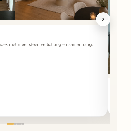
›
hoek met meer sfeer, verlichting en samenhang.
Keu
Een war
woning