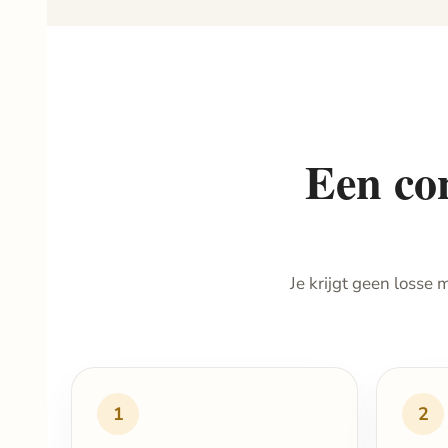
Een con
Je krijgt geen losse
1
2