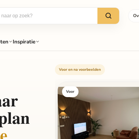
Ov
sten
Inspiratie
Voor en na voorbeelden
aar
Voor
rplan
e