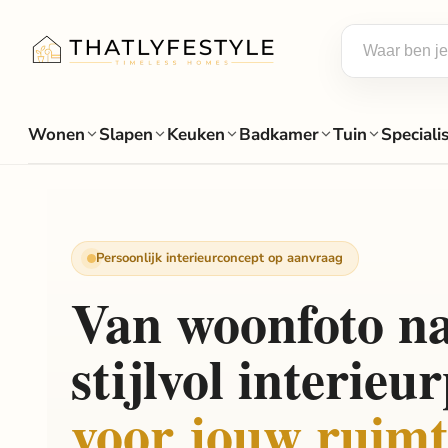
Wonen
Slapen
Keuken
Badkamer
Tuin
Speciali
Persoonlijk interieurconcept op aanvraag
Van woonfoto n
stijlvol interieu
voor jouw ruimt