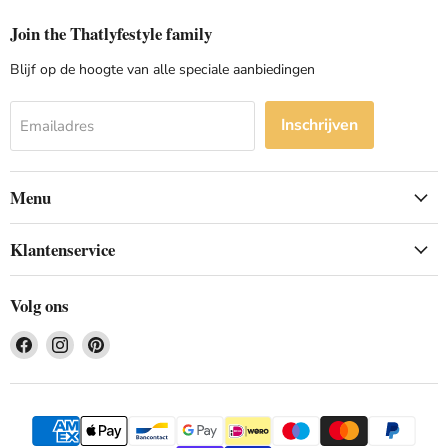
Join the Thatlyfestyle family
Blijf op de hoogte van alle speciale aanbiedingen
Inschrijven
Emailadres
Menu
Klantenservice
Volg ons
Vind
Vind
Vind
ons
ons
ons
op
op
op
Facebook
Instagram
Pinterest