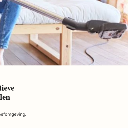
ieve
len
leefomgeving.