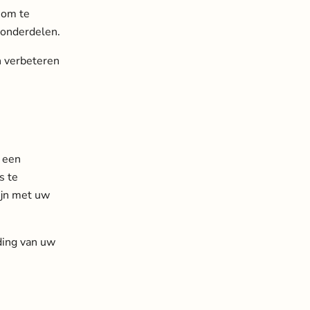
k om te
 onderdelen.
n verbeteren
r een
s te
ijn met uw
ding van uw