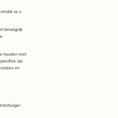
 omdat ze u
et belangrijk
le
 te houden met
pecifiek zijn
staties en
tstofzuiger