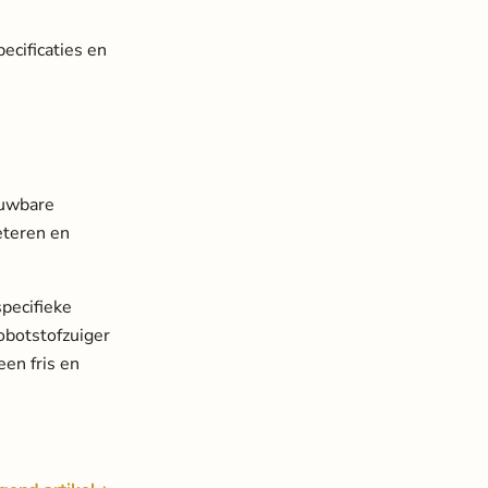
n
ecificaties en
ouwbare
eteren en
specifieke
obotstofzuiger
een fris en