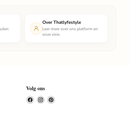
Over Thatlyfestyle
uilen
Leer meer over ons platform en
onze visie.
Volg ons
Vind
Vind
Vind
ons
ons
ons
op
op
op
Facebook
Instagram
Pinterest