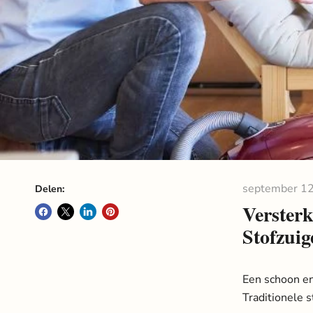
september 12
Delen:
Verster
Stofzui
Een schoon en
Traditionele s