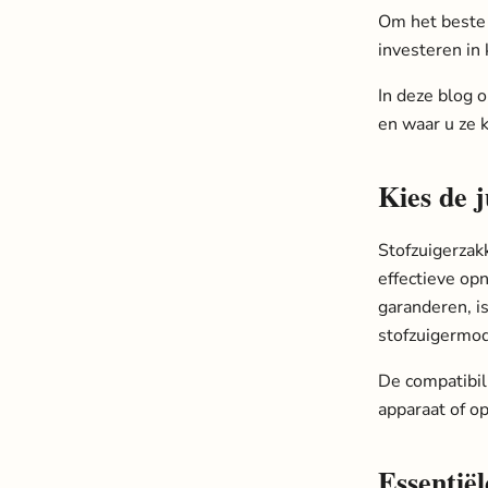
Om het beste u
investeren in
In deze blog 
en waar u ze 
Kies de j
Stofzuigerzak
effectieve opn
garanderen, i
stofzuigermod
De compatibil
apparaat of op
Essentië