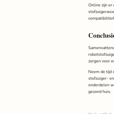
Online zijn er
stofzuigeracce
compatibilite
Conclusi
Samenvattend,
robotstofzuig
zorgen voor e
Neem de tijd 
stofzuiger- e
onderdelen wo
gezond huis.