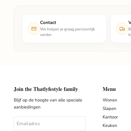
Contact
V
We helpen je graag persoonlijk
B
verder.
b
Join the Thatlyfestyle family
Menu
Blijf op de hoogte van alle speciale
Wonen
aanbiedingen
Slapen
Kantoor
Emailadres
Keuken