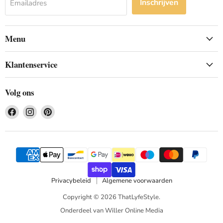
Inschrijven
Emailadres
Menu
Klantenservice
Volg ons
Vind
Vind
Vind
ons
ons
ons
op
op
op
Facebook
Instagram
Pinterest
Privacybeleid
Algemene voorwaarden
Copyright © 2026 ThatLyfeStyle.
Onderdeel van Willer Online Media