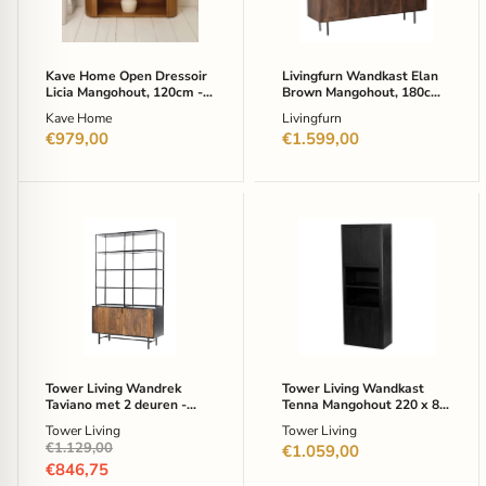
120cm
-
-
Bruin
Naturel
Kave Home Open Dressoir
Livingfurn Wandkast Elan
Licia Mangohout, 120cm -
Brown Mangohout, 180cm -
Naturel
Bruin
Kave Home
Livingfurn
€979,00
€1.599,00
Tower
Tower
Living
Living
Wandrek
Wandkast
Taviano
Tenna
met
Mangohout
2
220
deuren
x
-
80
sheesham-
cm
en
-
Tower Living Wandrek
Tower Living Wandkast
mangohout
Zwart
Taviano met 2 deuren -
Tenna Mangohout 220 x 80
-
sheesham- en mangohout -
cm - Zwart
Tower Living
Tower Living
180
180 x 110 cm - bruin
Oorspronkelijke
€1.129,00
x
€1.059,00
prijs
110
Huidige
€846,75
cm