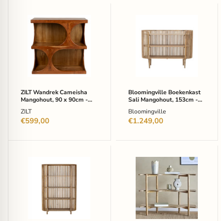
ZILT
Bloomingville
Wandrek
Boekenkast
Cameisha
Sali
Mangohout,
Mangohout,
90
153cm
x
-
90cm
Naturel
-
Bruin
ZILT Wandrek Cameisha
Bloomingville Boekenkast
Mangohout, 90 x 90cm -
Sali Mangohout, 153cm -
Bruin
Naturel
ZILT
Bloomingville
€599,00
€1.249,00
Bloomingville
Bloomingville
Boekenkast
Boekenkast
Sali
Rivoli
Mangohout,
Mangohout
121cm
110cm
-
-
Naturel
Naturel