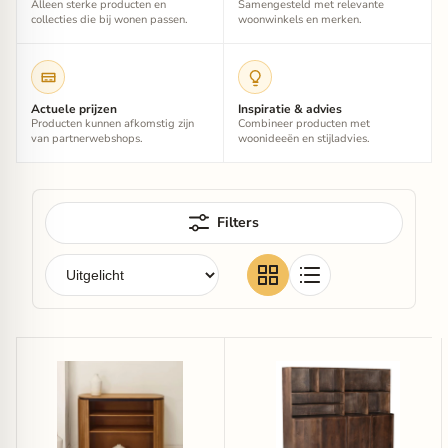
Alleen sterke producten en
Samengesteld met relevante
collecties die bij wonen passen.
woonwinkels en merken.
Actuele prijzen
Inspiratie & advies
Producten kunnen afkomstig zijn
Combineer producten met
van partnerwebshops.
woonideeën en stijladvies.
Filters
Kave
Livingfurn
Home
Wandkast
Open
Elan
Dressoir
Brown
Licia
Mangohout,
Mangohout,
180cm