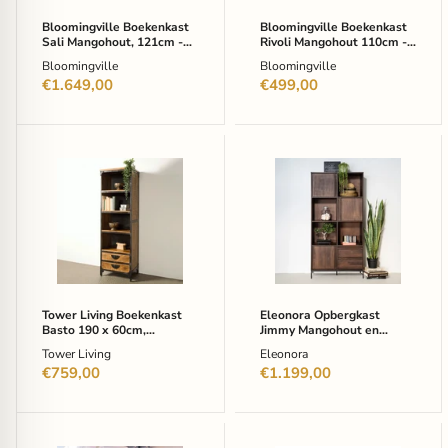
Bloomingville Boekenkast
Bloomingville Boekenkast
Sali Mangohout, 121cm -
Rivoli Mangohout 110cm -
Naturel
Naturel
Bloomingville
Bloomingville
€1.649,00
€499,00
Tower
Eleonora
Living
Opbergkast
Boekenkast
Jimmy
Basto
Mangohout
190
en
x
Metaal,
60cm,
180
Mangohout
x
-
90cm
Bruin
-
Tower Living Boekenkast
Eleonora Opbergkast
Bruin
Basto 190 x 60cm,
Jimmy Mangohout en
Mangohout - Bruin
Metaal, 180 x 90cm - Bruin
Tower Living
Eleonora
€759,00
€1.199,00