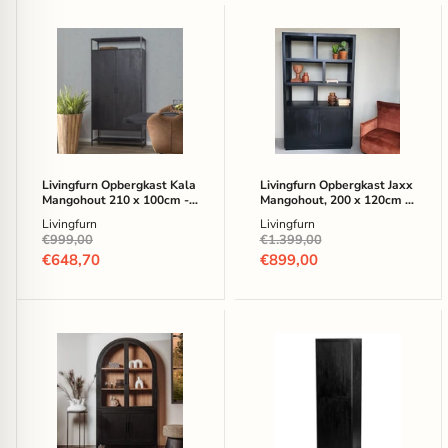
Livingfurn
Livingfurn
Opbergkast
Opbergkast
Kala
Jaxx
Mangohout
Mangohout,
210
200
x
x
100cm
120cm
-
-
Zwart
Zwart
Livingfurn Opbergkast Kala
Livingfurn Opbergkast Jaxx
Mangohout 210 x 100cm -
Mangohout, 200 x 120cm -
Zwart
Zwart
Livingfurn
Livingfurn
Oorspronkelijke
Oorspronkelijke
€999,00
€1.399,00
prijs
prijs
Huidige
Huidige
€648,70
€899,00
prijs
prijs
Tower
Tower
Living
Living
Vitrinekast
Wandkast
Rotondi
Tenna
Mangohout
Mangohout,
en
220
eikenfineer
x