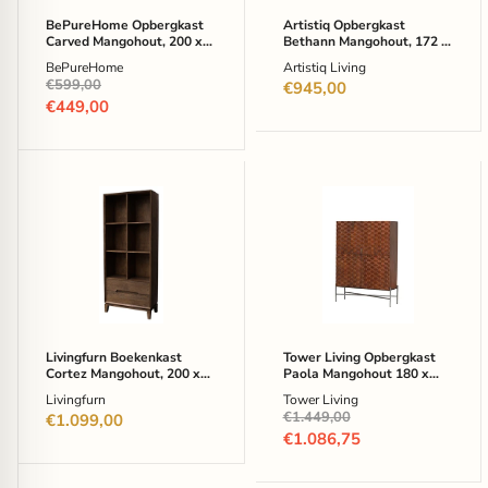
Grijs
Bruin
BePureHome Opbergkast
Artistiq Opbergkast
Carved Mangohout, 200 x
Bethann Mangohout, 172 x
90cm - Grijs
100cm - Bruin
BePureHome
Artistiq Living
Oorspronkelijke
€599,00
€945,00
prijs
Huidige
€449,00
prijs
Livingfurn
Tower
Boekenkast
Living
Cortez
Opbergkast
Mangohout,
Paola
200
Mangohout
x
180
83
x
cm
130
-
cm
Bruin
-
Livingfurn Boekenkast
Tower Living Opbergkast
Bruin
Cortez Mangohout, 200 x
Paola Mangohout 180 x
83 cm - Bruin
130 cm - Bruin
Livingfurn
Tower Living
Oorspronkelijke
€1.449,00
€1.099,00
prijs
Huidige
€1.086,75
prijs