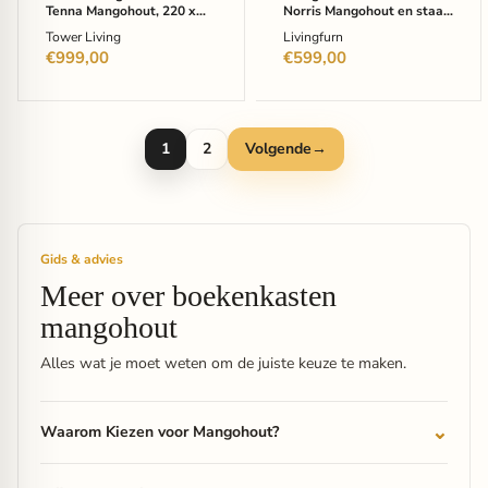
Zwart
Tenna Mangohout, 220 x
Norris Mangohout en staal,
80cm - Naturel
200 x 55cm - Zwart
Tower Living
Livingfurn
€999,00
€599,00
1
2
Volgende
→
Gids & advies
Meer over boekenkasten
mangohout
Alles wat je moet weten om de juiste keuze te maken.
Waarom Kiezen voor Mangohout?