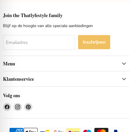
Join the Thatlyfestyle family
Blijf op de hoogte van alle speciale aanbiedingen
Inschrijven
Emailadres
Menu
Klantenservice
Volg ons
Vind
Vind
Vind
ons
ons
ons
op
op
op
Facebook
Instagram
Pinterest