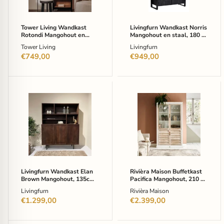
eikenfineer
180
-
x
Zwart
110cm
-
Tower Living Wandkast
Livingfurn Wandkast Norris
Zwart
Rotondi Mangohout en
Mangohout en staal, 180 x
eikenfineer - Zwart
110cm - Zwart
Tower Living
Livingfurn
€749,00
€949,00
Livingfurn
Rivièra
Wandkast
Maison
Elan
Buffetkast
Brown
Pacifica
Mangohout,
Mangohout,
135cm
210
-
x
Bruin
124cm
Livingfurn Wandkast Elan
Rivièra Maison Buffetkast
Brown Mangohout, 135cm -
Pacifica Mangohout, 210 x
Bruin
124cm
Livingfurn
Rivièra Maison
€1.299,00
€2.399,00