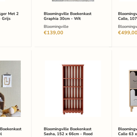
ger Met 2
Bloomingville Boekenkast
Bloomingv
 Grijs
Graphia 30cm - Wit
Calle, 10
Meerkleur
Bloomingville
Bloomingvi
€139,00
€499,0
Bloomingville
Bloomin
Boekenkast
MINI
Sasha,
Boekenk
152
Calle
x
63
66cm
x
-
55cm
Rood
-
Meerkle
 Boekenkast
Bloomingville Boekenkast
Bloomingv
l
Sasha, 152 x 66cm - Rood
Calle 63 