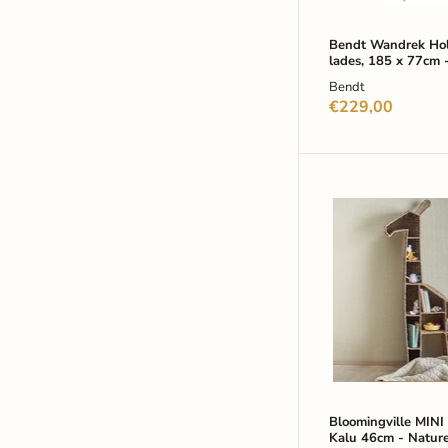
Grijs
Bendt Wandrek Hol
lades, 185 x 77cm -
Bendt
€229,00
Bloomingville
MINI
Boekenkast
Kalu
46cm
-
Naturel
Bloomingville MINI
Kalu 46cm - Nature