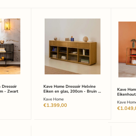
Kave
Kave
Home
Home
Dressoir
Dressoi
Helvine
Maymai
Eiken
Eikenho
en
180cm
glas,
-
200cm
Bruin
-
Bruin
-
Japandi
 Dressoir
Kave Home Dressoir Helvine
Kave Home
cm - Zwart
Eiken en glas, 200cm - Bruin -
Eikenhout
Japandi
Kave Home
Kave Hom
€1.399,00
€1.049,