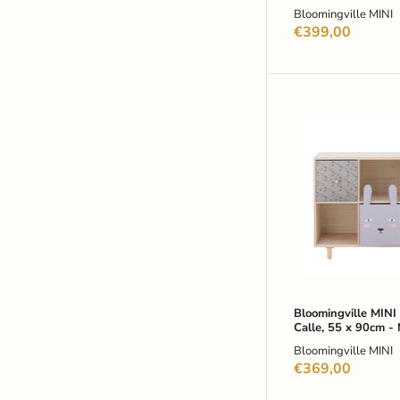
Bloomingville MINI
€399,00
Bloomingville
MINI
Boekenkast
Calle,
55
x
90cm
-
Meerkleurig
Bloomingville MINI
Calle, 55 x 90cm -
Bloomingville MINI
€369,00