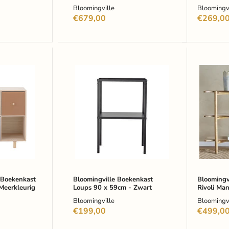
Bloomingville
Bloomingvi
€679,00
€269,0
Bloomingville
Bloomin
Boekenkast
Boekenk
Loups
Rivoli
90
Mangoh
x
110cm
59cm
-
-
Naturel
Zwart
 Boekenkast
Bloomingville Boekenkast
Bloomingv
 Meerkleurig
Loups 90 x 59cm - Zwart
Rivoli Ma
Naturel
Bloomingville
Bloomingvi
€199,00
€499,0