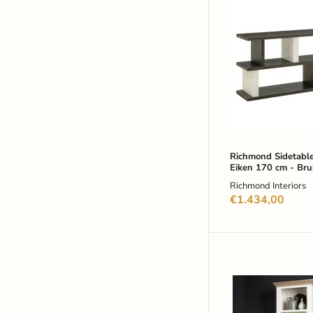
Richmond
Sidetable
Waldorf
Eiken
170
cm
-
Bruin
Richmond Sidetabl
Eiken 170 cm - Bru
Richmond Interiors
€1.434,00
Tower
Living
Boekenkast