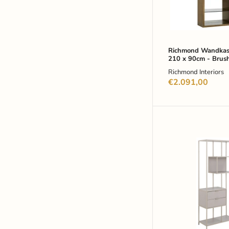
Brushed
Gold
Richmond Wandkas
210 x 90cm - Brus
Richmond Interiors
€2.091,00
Bendt
Wandrek
Holger
Met
2
lades,
185
x
77cm
-