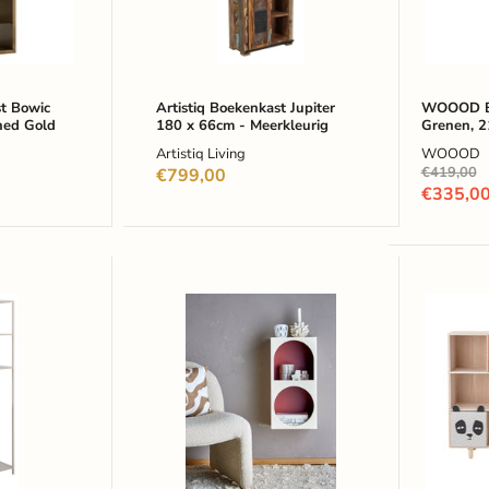
Meerkleurig
-
Sneeuw
t Bowic
Artistiq Boekenkast Jupiter
WOOOD Bo
hed Gold
180 x 66cm - Meerkleurig
Grenen, 2
Sneeuwwi
Artistiq Living
WOOOD
Oorspronke
€419,00
€799,00
prijs
Huidige
€335,0
prijs
Bloomingville
Bloomin
Boekenkast
MINI
Graphia
Boekenk
30cm
Calle,
-
107cm
Wit
x
90cm
-
Meerkle