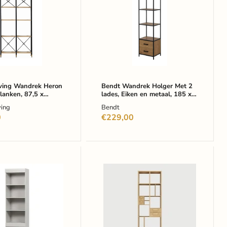
Met
2
lades,
,
Eiken
en
metaal,
185
x
42cm
-
Living Wandrek Heron
Bendt Wandrek Holger Met 2
lanken, 87,5 x
lades, Eiken en metaal, 185 x
Naturel
Hout
42cm - Naturel
ving
Bendt
0
€229,00
D
Ethnicraft
ast
Wandrek
Pirouette
Geolied
Eikenhout,
200
x