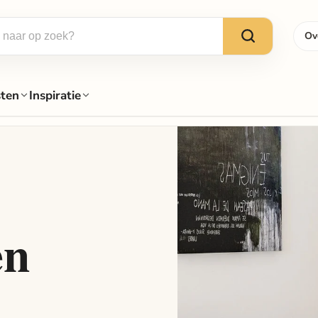
Ov
sten
Inspiratie
en