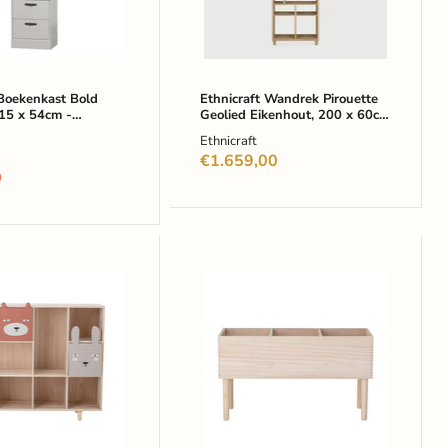
60cm
wit
-
Naturel
ekenkast Bold
Ethnicraft Wandrek Pirouette
15 x 54cm -
Geolied Eikenhout, 200 x 60cm
t
- Naturel
Ethnicraft
lijke
€1.659,00
0
gville
Bloomingville
Boekenkast
ast
Douve
91cm
-
Naturel
urig