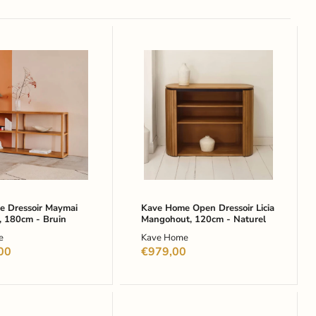
Kave
Home
r
Open
Dressoir
ut,
Licia
Mangohout,
120cm
-
Naturel
 Dressoir Maymai
Kave Home Open Dressoir Licia
, 180cm - Bruin
Mangohout, 120cm - Naturel
e
Kave Home
00
€979,00