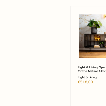
Light
&
Living
Open
Dressoir
Yinthe
Metaal
149cm
-
Zwart
Light & Living Open
Yinthe Metaal 149
Light & Living
€518,00