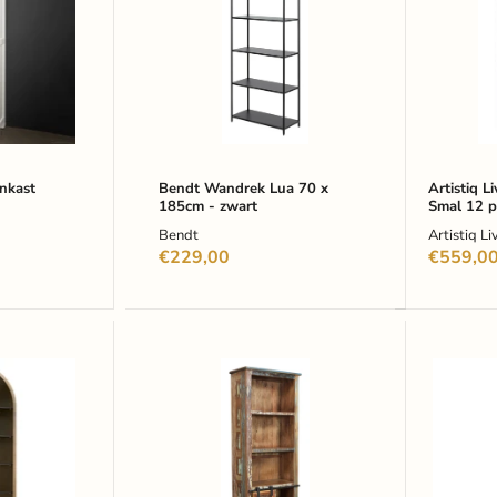
70
Heron
x
Smal
185cm
12
-
planken
zwart
87,5
x
210cm
-
Hout
nkast
Bendt Wandrek Lua 70 x
Artistiq 
185cm - zwart
Smal 12 p
210cm - 
Bendt
Artistiq Li
€229,00
€559,0
Artistiq
WOOO
Boekenkast
Boekenk
Jupiter
Bold
180
Grenen,
x
215
66cm
x
-
54cm