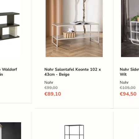
Nohr
Nohr
Salontafel
Sidetab
Keonte
Ira
102
110
x
cm
43cm
-
-
Wit
Beige
e Waldorf
Nohr Salontafel Keonte 102 x
Nohr Side
in
43cm - Beige
Wit
Nohr
Nohr
Oorspronkelijke
Oorspronke
€99,00
€105,00
prijs
prijs
Huidige
Huidige
€89,10
€94,50
prijs
prijs
Bendt
Artistiq
Wandrek
Living
Lua
Wandre