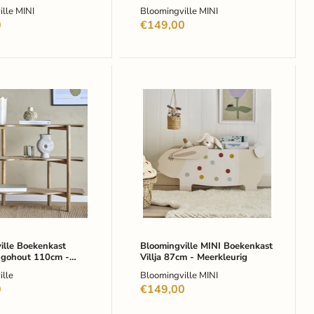
Meerkleurig
lle MINI
Bloomingville MINI
0
€149,00
gville
Bloomingville
ast
MINI
Boekenkast
out
Villja
87cm
-
Meerkleurig
ille Boekenkast
Bloomingville MINI Boekenkast
ngohout 110cm -
Villja 87cm - Meerkleurig
lle
Bloomingville MINI
0
€149,00