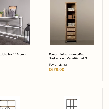
Tower
le
Living
Industriële
Boekenkast
Venetië
met
3
lades
-
Bruin
table Ira 110 cm -
Tower Living Industriële
Boekenkast Venetië met 3
lades - Bruin
Tower Living
lijke
€679,00
Bendt
Wandrek
k
Holger