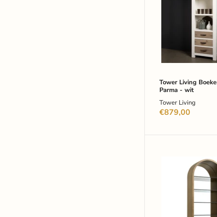
Parma
-
wit
Tower Living Boeke
Parma - wit
Tower Living
€879,00
Richmond
Wandkast
Bowic
210
x
90cm
-