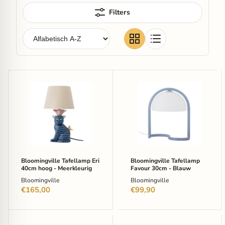
Filters
Bloomingville
Bloomingville
Tafellamp
Tafellamp
Eri
Favour
40cm
30cm
hoog
-
-
Blauw
Meerkleurig
Bloomingville Tafellamp Eri
Bloomingville Tafellamp
40cm hoog - Meerkleurig
Favour 30cm - Blauw
Bloomingville
Bloomingville
€165,00
€99,90