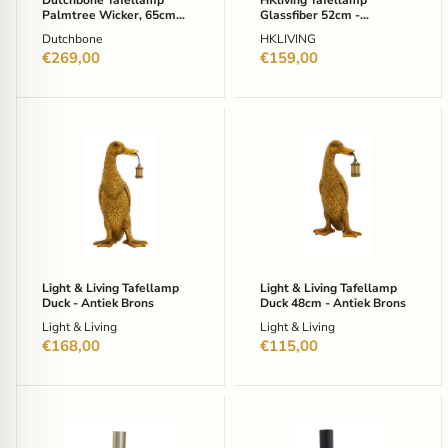
Dutchbone Tafellamp
HKliving Tafellamp
Palmtree Wicker, 65cm
Glassfiber 52cm -
hoog - Naturel
Petrolblauw
Dutchbone
HKLIVING
€269,00
€159,00
Light
Light
&
&
Living
Living
Tafellamp
Tafellamp
Duck
Duck
-
48cm
Antiek
-
Brons
Antiek
Brons
Light & Living Tafellamp
Light & Living Tafellamp
Duck - Antiek Brons
Duck 48cm - Antiek Brons
Light & Living
Light & Living
€168,00
€115,00
Light
Light
&
&