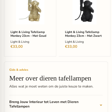
Living
Living
Tafellamp
Tafellamp
Monkey
Monkey
23cm
23cm
-
-
Mat
Mat
Goud
Zwart
Light & Living Tafellamp
Light & Living Tafellamp
Monkey 23cm - Mat Goud
Monkey 23cm - Mat Zwart
Light & Living
Light & Living
€33,00
€33,00
Gids & advies
Meer over dieren tafellampen
Alles wat je moet weten om de juiste keuze te maken.
Breng Jouw Interieur tot Leven met Dieren
Tafellampen