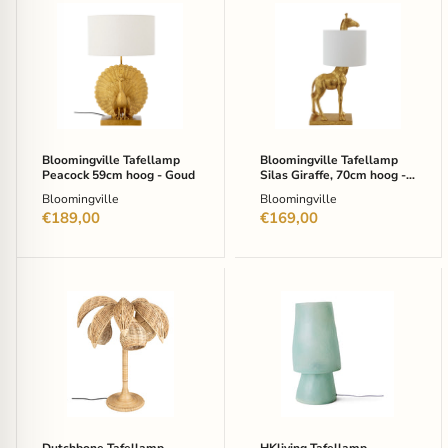
Bloomingville
Bloomingville
Tafellamp
Tafellamp
Peacock
Silas
59cm
Giraffe,
hoog
70cm
-
hoog
Goud
-
Goud
Bloomingville Tafellamp
Bloomingville Tafellamp
Peacock 59cm hoog - Goud
Silas Giraffe, 70cm hoog -
Goud
Bloomingville
Bloomingville
€189,00
€169,00
Dutchbone
HKliving
Tafellamp
Tafellamp
Palmtree
Glassfiber
Wicker,
52cm
65cm
-
hoog
Petrolblauw
-
Naturel