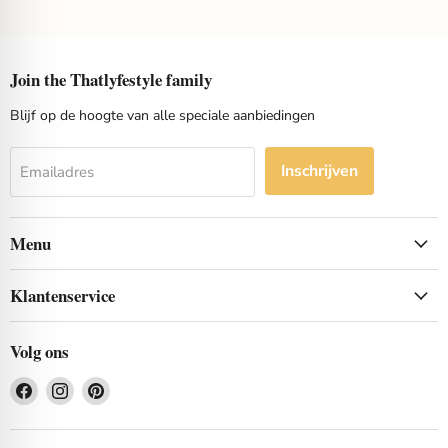
Join the Thatlyfestyle family
Blijf op de hoogte van alle speciale aanbiedingen
Inschrijven
Emailadres
Menu
Klantenservice
Volg ons
Vind
Vind
Vind
ons
ons
ons
op
op
op