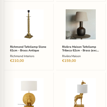
Richmond
Rivièra
Tafellamp
Maison
Slone
Tafellamp
61cm
Tribeca
-
62cm
Brass
-
Antique
Brass
(excl.
kap)
Richmond Tafellamp Slone
Rivièra Maison Tafellamp
61cm - Brass Antique
Tribeca 62cm - Brass (excl.
kap)
Richmond Interiors
Rivièra Maison
€210,00
€159,00
Bloomingville
Bloomingville
Tafellamp
Tafellamp
Peacock
Silas
59cm
Giraffe,
hoog
70cm
-
hoog
Goud
-
Goud