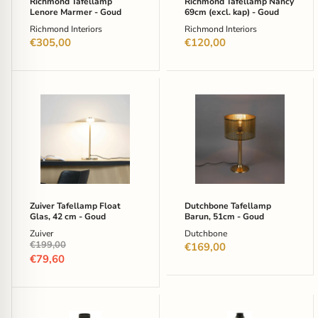
Richmond Tafellamp
Richmond Tafellamp Nancy
Lenore Marmer - Goud
69cm (excl. kap) - Goud
Richmond Interiors
Richmond Interiors
€305,00
€120,00
Zuiver
Dutchbone
Tafellamp
Tafellamp
Float
Barun,
Glas,
51cm
42
-
cm
Goud
-
Goud
Zuiver Tafellamp Float
Dutchbone Tafellamp
Glas, 42 cm - Goud
Barun, 51cm - Goud
Zuiver
Dutchbone
Oorspronkelijke
€199,00
€169,00
prijs
Huidige
€79,60
prijs
Light
Light