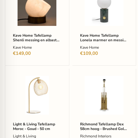
Shenli
Lonela
messing
marmer
en
en
albast
messing
17
29cm
cm
-
-
donkergroen
Kave Home Tafellamp
Kave Home Tafellamp
wit
Shenli messing en albast
Lonela marmer en messing
17 cm - wit
29cm - donkergroen
Kave Home
Kave Home
€149,00
€109,00
Light
Richmond
&
Tafellamp
Living
Dex
Tafellamp
58cm
Moroc
hoog
-
-
Goud
Brushed
-
Gold
50
(excl.
cm
kap)
Light & Living Tafellamp
Richmond Tafellamp Dex
Moroc - Goud - 50 cm
58cm hoog - Brushed Gold
(excl. kap)
Light & Living
Richmond Interiors