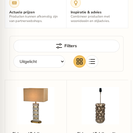
Actuele prijzen
Inspiratie & advies
Producten kunnen afkomstig zijn
Combineer producten met
van partnerwebshops.
woonideeën en stijladvies.
Filters
Richmond
Richmond
Tafellamp
Tafellamp
Lenore
Nancy
Marmer
69cm
-
(excl.
Goud
kap)
-
Goud