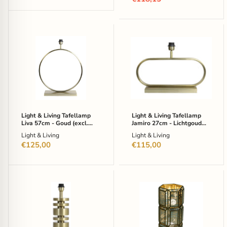
prijs
Light
Light
&
&
Living
Living
Tafellamp
Tafellamp
Liva
Jamiro
57cm
27cm
-
-
Goud
Lichtgoud
(excl.
(excl.
kap)
kap)
Light & Living Tafellamp
Light & Living Tafellamp
Liva 57cm - Goud (excl.
Jamiro 27cm - Lichtgoud
kap)
(excl. kap)
Light & Living
Light & Living
€125,00
€115,00
Light
Richmond
&
Tafellamp
Living
Yael
Tafellamp
51cm
Desley
-
40cm
Brass