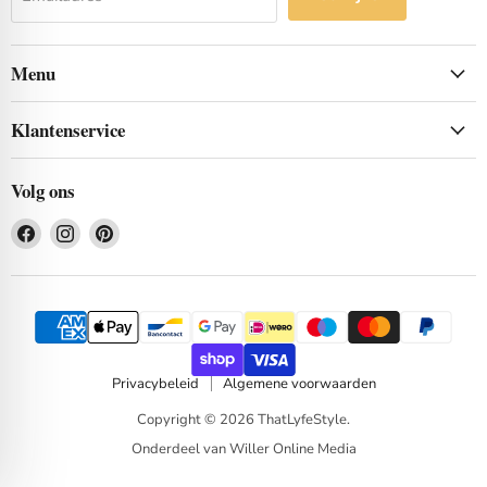
Menu
Klantenservice
Volg ons
Vind
Vind
Vind
ons
ons
ons
op
op
op
Facebook
Instagram
Pinterest
Privacybeleid
Algemene voorwaarden
Copyright © 2026 ThatLyfeStyle.
Onderdeel van Willer Online Media