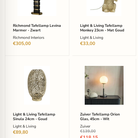
Zwart
23cm
-
Mat
Goud
Richmond Tafellamp Levina
Light & Living Tafellamp
Marmer - Zwart
Monkey 23cm - Mat Goud
Richmond Interiors
Light & Living
€305,00
€33,00
Light
Zuiver
&
Tafellamp
Living
Orion
Tafellamp
Glas,
Sinula
45cm
24cm
-
-
Wit
Goud
Light & Living Tafellamp
Zuiver Tafellamp Orion
Sinula 24cm - Goud
Glas, 45cm - Wit
Light & Living
Zuiver
Oorspronkelijke
€139,00
€89,80
prijs
Huidige
€118,15