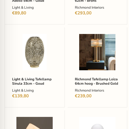
Aboso 54cm - Goud
62cm - Brons
Light & Living
Richmond Interiors
€89,80
€293,00
Light
Richmond
&
Tafellamp
Living
Loiza
Tafellamp
64cm
Sinula
hoog
33cm
-
-
Brushed
Goud
Gold
Light & Living Tafellamp
Richmond Tafellamp Loiza
Sinula 33cm - Goud
64cm hoog - Brushed Gold
Light & Living
Richmond Interiors
€139,80
€239,00
Kave
Kave
Home
Home
Tafellamp
Tafellamp