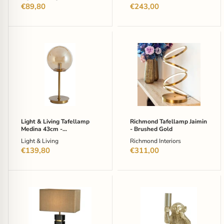
€89,80
€243,00
Light
Richmond
&
Tafellamp
Living
Jaimin
Tafellamp
-
Medina
Brushed
43cm
Gold
-
Amber/Goud
Light & Living Tafellamp
Richmond Tafellamp Jaimin
Medina 43cm -
- Brushed Gold
Amber/Goud
Light & Living
Richmond Interiors
€139,80
€311,00
Richmond
Light
Tafellamp
&
Levina
Living
Marmer
Tafellamp
-
Monkey