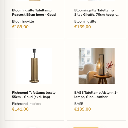
Bloomingville Tafellamp
Bloomingville Tafellamp
Peacock 59cm hoog - Goud
Silas Giraffe, 70cm hoog -
Goud
Bloomingville
Bloomingville
€189,00
€169,00
Richmond
BASE
Tafellamp
Tafellamp
Jessly
Aislynn
55cm
1-
-
lamps,
Goud
Glas
(excl.
-
kap)
Amber
Richmond Tafellamp Jessly
BASE Tafellamp Aislynn 1-
55cm - Goud (excl. kap)
lamps, Glas - Amber
Richmond Interiors
BASE
€141,00
€139,00