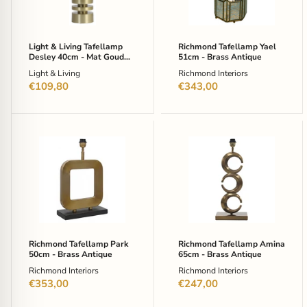
-
Antique
Mat
Goud
(excl.
Light & Living Tafellamp
Richmond Tafellamp Yael
kap)
Desley 40cm - Mat Goud
51cm - Brass Antique
(excl. kap)
Light & Living
Richmond Interiors
€109,80
€343,00
Richmond
Richmond
Tafellamp
Tafellamp
Park
Amina
50cm
65cm
-
-
Brass
Brass
Antique
Antique
Richmond Tafellamp Park
Richmond Tafellamp Amina
50cm - Brass Antique
65cm - Brass Antique
Richmond Interiors
Richmond Interiors
€353,00
€247,00