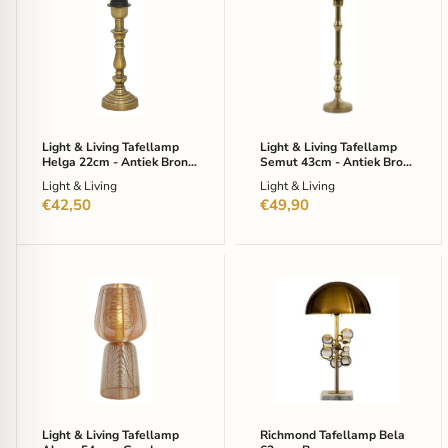
&
&
Living
Living
Tafellamp
Tafellamp
Helga
Semut
22cm
43cm
-
-
Antiek
Antiek
Brons
Brons
(excl.
(excl.
Light & Living Tafellamp
Light & Living Tafellamp
kap)
kap)
Helga 22cm - Antiek Brons
Semut 43cm - Antiek Brons
(excl. kap)
(excl. kap)
Light & Living
Light & Living
€42,50
€49,90
Light
Richmond
&
Tafellamp
Living
Bela
Tafellamp
62cm
Aboso
-
54cm
Brons
-
Goud
Light & Living Tafellamp
Richmond Tafellamp Bela