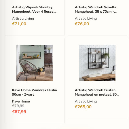
Bruin
Bruin
Artistiq Wijnrek Shontay
Artistiq Wandrek Novella
Mangohout, Voor 4 flessen
Mangohout, 35 x 70cm -
- Bruin
Bruin
Artistiq Living
Artistiq Living
€71,00
€76,00
Kave
Artistiq
Home
Wandrek
Wandrek
Cristan
Elisha
Mangohout
90cm
en
-
metaal,
Zwart
80
x
80cm
-
Kave Home Wandrek Elisha
Artistiq Wandrek Cristan
Bruin
90cm - Zwart
Mangohout en metaal, 80 x
80cm - Bruin
Kave Home
Artistiq Living
Oorspronkelijke
€79,99
€265,00
prijs
Huidige
€67,99
prijs