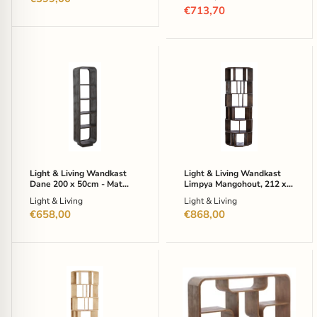
prijs
Huidige
€713,70
prijs
Light
Light
&
&
Living
Living
Wandkast
Wandkast
Dane
Limpya
200
Mangohout,
x
212
50cm
x
-
76cm
Mat
-
Light & Living Wandkast
Light & Living Wandkast
Donker
Mat
Dane 200 x 50cm - Mat
Limpya Mangohout, 212 x
Roodbruin
Donker
Donker Roodbruin
76cm - Mat Donker
Light & Living
Light & Living
Roodbruin
Roodbruin
€658,00
€868,00
Light
Light
&
&
Living
Living
Wandkast
Wandkast
Limpya
Labare