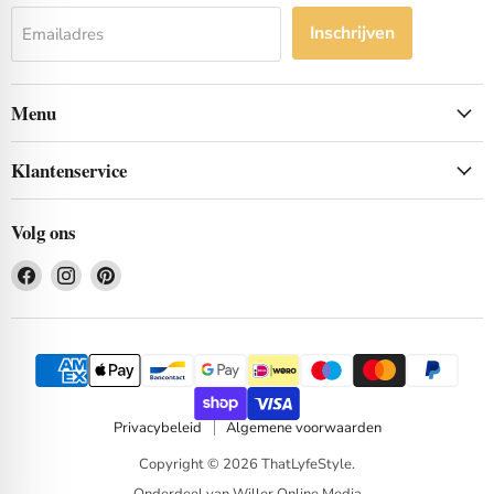
Inschrijven
Emailadres
Menu
Klantenservice
Volg ons
Vind
Vind
Vind
ons
ons
ons
op
op
op
Facebook
Instagram
Pinterest
Privacybeleid
Algemene voorwaarden
Copyright © 2026 ThatLyfeStyle.