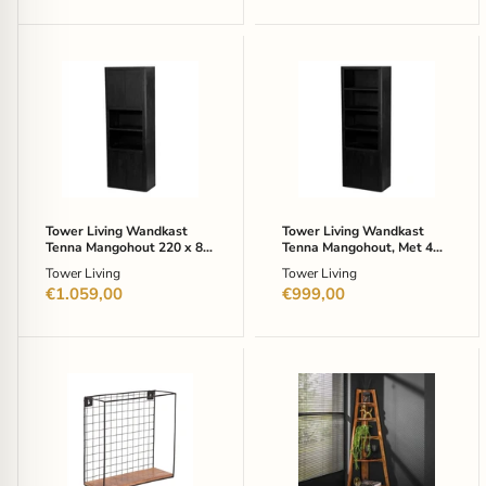
Tower
Tower
Living
Living
Wandkast
Wandkast
Tenna
Tenna
Mangohout
Mangohout,
220
Met
x
4
80
open
cm
vakken,
-
220
Tower Living Wandkast
Tower Living Wandkast
Zwart
x
Tenna Mangohout 220 x 80
Tenna Mangohout, Met 4
80cm
cm - Zwart
open vakken, 220 x 80cm -
Tower Living
Tower Living
-
Zwart
€1.059,00
Zwart
€999,00
LABEL51
LifestyleFurn
Wandrek
Hoek
Firm
Wandrek
Mangohout,
Stevyn
40
Mangohout,
x
148
40cm
x