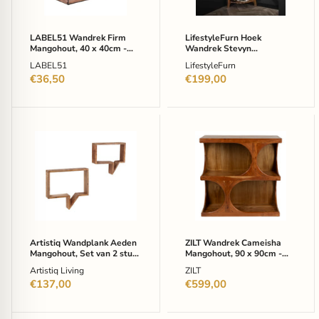
-
64cm
Rough
-
Massief
LABEL51 Wandrek Firm
LifestyleFurn Hoek
acacia
Mangohout, 40 x 40cm -
Wandrek Stevyn
zandkleur
Rough
Mangohout, 148 x 64cm -
LABEL51
LifestyleFurn
Massief acacia zandkleur
€36,50
€199,00
Artistiq
ZILT
Wandplank
Wandrek
Aeden
Cameisha
Mangohout,
Mangohout,
Set
90
van
x
2
90cm
stuks
-
-
Bruin
Bruin
Artistiq Wandplank Aeden
ZILT Wandrek Cameisha
Mangohout, Set van 2 stuks
Mangohout, 90 x 90cm -
- Bruin
Bruin
Artistiq Living
ZILT
€137,00
€599,00