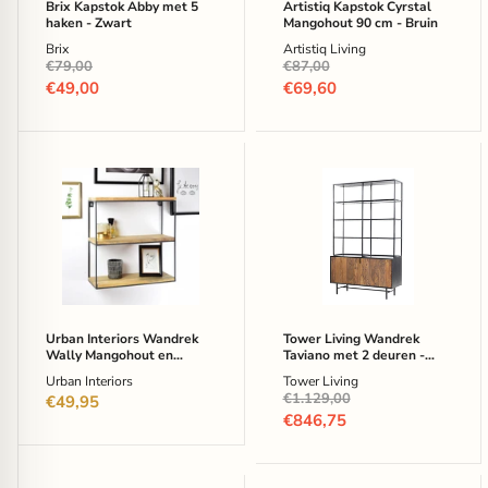
Brix Kapstok Abby met 5
Artistiq Kapstok Cyrstal
haken - Zwart
Mangohout 90 cm - Bruin
Brix
Artistiq Living
Oorspronkelijke
Oorspronkelijke
€79,00
€87,00
prijs
prijs
Huidige
Huidige
€49,00
€69,60
prijs
prijs
Urban
Tower
Interiors
Living
Wandrek
Wandrek
Wally
Taviano
Mangohout
met
en
2
metaal,
deuren
45
-
x
sheesham-
45cm
en
Urban Interiors Wandrek
Tower Living Wandrek
-
mangohout
Wally Mangohout en
Taviano met 2 deuren -
Bruin,Hout
-
metaal, 45 x 45cm -
sheesham- en mangohout -
Urban Interiors
Tower Living
180
Bruin,Hout
180 x 110 cm - bruin
Oorspronkelijke
€1.129,00
€49,95
x
prijs
110
Huidige
€846,75
cm
prijs
-
bruin