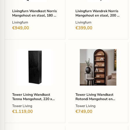
110cm
55cm
-
-
Livingfurn Wandkast Norris
Livingfurn Wandrek Norris
Zwart
Zwart
Mangohout en staal, 180 x
Mangohout en staal, 200 x
110cm - Zwart
55cm - Zwart
Livingfurn
Livingfurn
€949,00
€399,00
Tower
Tower
Living
Living
Wandkast
Wandkast
Tenna
Rotondi
Mangohout,
Mangohout
220
en
x
eikenfineer
80cm
-
-
Zwart
Zwart
Tower Living Wandkast
Tower Living Wandkast
Tenna Mangohout, 220 x
Rotondi Mangohout en
80cm - Zwart
eikenfineer - Zwart
Tower Living
Tower Living
€1.119,00
€749,00