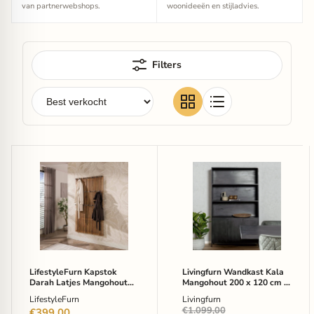
van partnerwebshops.
woonideeën en stijladvies.
Filters
LifestyleFurn
Livingfurn
Kapstok
Wandkast
Darah
Kala
Latjes
Mangohout
Mangohout
200
met
x
20
120
haken
cm
-
-
Bruin
Zwart
LifestyleFurn Kapstok
Livingfurn Wandkast Kala
Darah Latjes Mangohout
Mangohout 200 x 120 cm -
met 20 haken - Bruin
Zwart
LifestyleFurn
Livingfurn
Oorspronkelijke
€1.099,00
€399,00