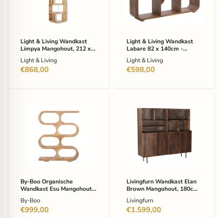
Mangohout,
82
212
x
x
140cm
76cm
-
-
Lichtbruin
Light & Living Wandkast
Light & Living Wandkast
Naturel
Limpya Mangohout, 212 x
Labare 82 x 140cm -
76cm - Naturel
Lichtbruin
Light & Living
Light & Living
€868,00
€598,00
By-
Livingfurn
Boo
Wandkast
Organische
Elan
Wandkast
Brown
Esu
Mangohout,
Mangohout,
180cm
150
-
x
Bruin
120cm
-
By-Boo Organische
Livingfurn Wandkast Elan
Natuurlijk
Wandkast Esu Mangohout,
Brown Mangohout, 180cm -
150 x 120cm - Natuurlijk
Bruin
By-Boo
Livingfurn
€999,00
€1.599,00