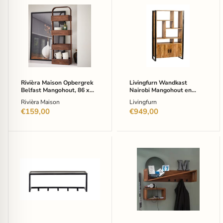
Rivièra
Livingfurn
Maison
Wandkast
Opbergrek
Nairobi
Belfast
Mangohout
Mangohout,
en
86
staal,
x
180
30cm
x
-
110cm
Naturel
Rivièra Maison Opbergrek
Livingfurn Wandkast
Belfast Mangohout, 86 x
Nairobi Mangohout en
30cm - Naturel
staal, 180 x 110cm
Rivièra Maison
Livingfurn
€159,00
€949,00
Brix
Artistiq
Kapstok
Kapstok
Abby
Cyrstal
met
Mangohout
5
90
haken
cm
-
-
Zwart
Bruin