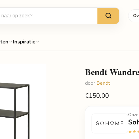
Ov
sten
Inspiratie
Bendt Wandrek
door
Bendt
€150,00
Onze 
So
★★