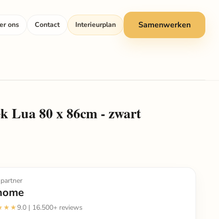
Samenwerken
er ons
Contact
Interieurplan
 Lua 80 x 86cm - zwart
partner
home
★★★
9.0 | 16.500+ reviews