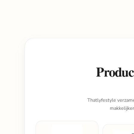
Product
Thatlyfestyle verzame
makkelijke