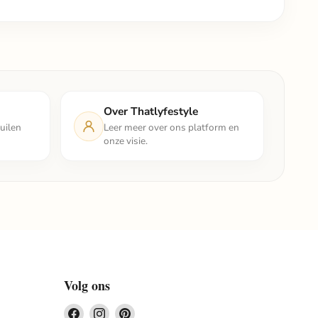
Over Thatlyfestyle
uilen
Leer meer over ons platform en
onze visie.
Volg ons
Vind
Vind
Vind