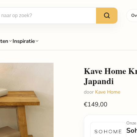
Ov
sten
Inspiratie
Kave Home Kru
Japandi
door
Kave Home
€149,00
Onze 
So