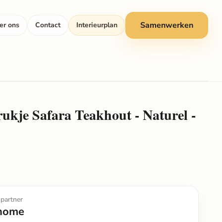
Samenwerken
er ons
Contact
Interieurplan
kje Safara Teakhout - Naturel -
partner
home