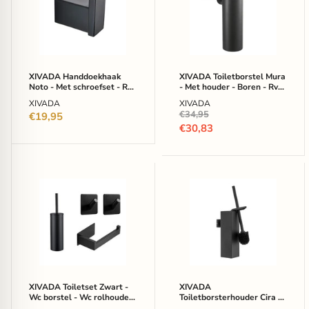
-
-
Met
Met
schroefset
houder
-
-
Rvs
Boren
-
-
Zwart
Rvs
XIVADA Handdoekhaak
XIVADA Toiletborstel Mura
-
-
Noto - Met schroefset - Rvs
- Met houder - Boren - Rvs
1
Zwart
- Zwart - 1 stuk
- Zwart
XIVADA
XIVADA
stuk
Oorspronkelijke
€34,95
€19,95
prijs
Huidige
€30,83
prijs
XIVADA
XIVADA
Toiletset
Toiletborsterhouder
Zwart
Cira
-
-
Wc
Vierkant
borstel
-
-
Boren
Wc
-
rolhouder
Rvs
-
-
XIVADA Toiletset Zwart -
XIVADA
Handdoekhaakjes
Zwart
Wc borstel - Wc rolhouder
Toiletborsterhouder Cira -
- Handdoekhaakjes
Vierkant - Boren - Rvs -