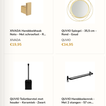
Noto
-
-
35,5
Met
cm
schroefset
-
-
Rond
Rvs
-
-
Goud
Goud
XIVADA Handdoekhaak
QUVIO Spiegel - 35,5 cm -
-
Noto - Met schroefset - Rvs
Rond - Goud
1
- Goud - 1 stuk
XIVADA
QUVIO
stuk
€19,95
€34,95
QUVIO
QUVIO
Toiletborstel
Handdoekenrek
met
-
houder
Met
-
2
Keramiek
stangen
-
-
Zwart
57
cm
breed
QUVIO Toiletborstel met
QUVIO Handdoekenrek -
-
houder - Keramiek - Zwart
Met 2 stangen - 57 cm
Zwart