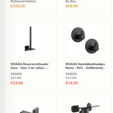
Richmond Interiors
By-Boo
€100,00
€69,95
XIVADA
XIVADA
Reserverolhouder
Hannddoekhaakjes
Auro
Roma
-
-
Voor
RVS
2
-
wc
Zelfklevend
rollen
-
-
Zwart
Hangend
-
XIVADA Reserverolhouder
XIVADA Hannddoekhaakjes
-
Set
Auro - Voor 2 wc rollen -
Roma - RVS - Zelfklevend -
Zwart
van
Hangend - Zwart
Zwart - Set van 2
XIVADA
XIVADA
2
Oorspronkelijke
Oorspronkelijke
€27,95
€17,95
prijs
prijs
Huidige
Huidige
€24,66
€14,95
prijs
prijs
XIVADA
XIVADA
Handdoekhaak
Toiletborstel
Noto
Mura