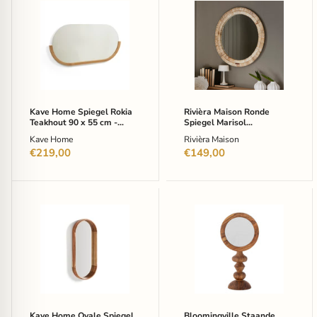
Kave
Rivièra
Home
Maison
Spiegel
Ronde
Rokia
Spiegel
Teakhout
Marisol
90
Bananenblad,
x
80cm
55
-
cm
Naturel
-
Kave Home Spiegel Rokia
Rivièra Maison Ronde
Naturel
Teakhout 90 x 55 cm -
Spiegel Marisol
-
Naturel - Ovaal
Bananenblad, 80cm -
Kave Home
Rivièra Maison
Ovaal
Naturel
€219,00
€149,00
Kave
Bloomingville
Home
Staande
Ovale
Spiegel
Spiegel
Malukka
Berale
Acaciahout,
Acaciahout,
40
76
x
x
20cm
33cm
-
-
Bruin
Kave Home Ovale Spiegel
Bloomingville Staande