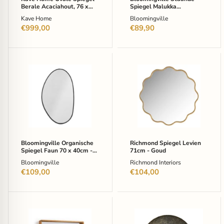
Bruin
Berale Acaciahout, 76 x
Spiegel Malukka
-
33cm - Bruin - Ovaal
Acaciahout, 40 x 20cm -
Kave Home
Bloomingville
Ovaal
Bruin
€999,00
€89,90
Bloomingville
Richmond
Organische
Spiegel
Spiegel
Levien
Faun
71cm
70
-
x
Goud
40cm
-
Zwart
Bloomingville Organische
Richmond Spiegel Levien
Spiegel Faun 70 x 40cm -
71cm - Goud
Zwart
Bloomingville
Richmond Interiors
€109,00
€104,00
Kave
Richmond
Home
Ronde