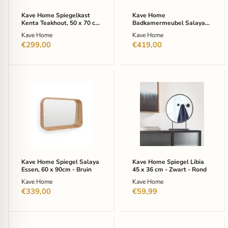
cm
-
-
Bruin
Kave Home Spiegelkast
Kave Home
Naturel
Kenta Teakhout, 50 x 70 cm
Badkamermeubel Salaya
- Naturel
Essen, 90cm (excl.
Kave Home
Kave Home
waskom) - Bruin
€299,00
€419,00
Kave
Kave
Home
Home
Spiegel
Spiegel
Salaya
Libia
Essen,
45
60
x
x
36
90cm
cm
-
-
Bruin
Zwart
Kave Home Spiegel Salaya
Kave Home Spiegel Libia
-
Essen, 60 x 90cm - Bruin
45 x 36 cm - Zwart - Rond
Rond
Kave Home
Kave Home
€339,00
€59,99