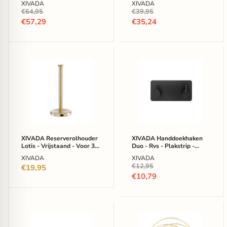
XIVADA
XIVADA
Zwart
Oorspronkelijke
Oorspronkelijke
€64,95
€39,95
prijs
prijs
Huidige
Huidige
€57,29
€35,24
prijs
prijs
XIVADA
XIVADA
Reserverolhouder
Handdoekhaken
Lotis
Duo
-
-
Vrijstaand
Rvs
-
-
Voor
Plakstrip
3
-
wc
Zwart
rollen
-
XIVADA Reserverolhouder
XIVADA Handdoekhaken
-
2
Lotis - Vrijstaand - Voor 3
Duo - Rvs - Plakstrip -
Goud
in
wc rollen - Goud
Zwart - 2 in 1
XIVADA
XIVADA
1
Oorspronkelijke
€12,95
€19,95
prijs
Huidige
€10,79
prijs
XIVADA
QUVIO
Handdoekhaak
Spiegel