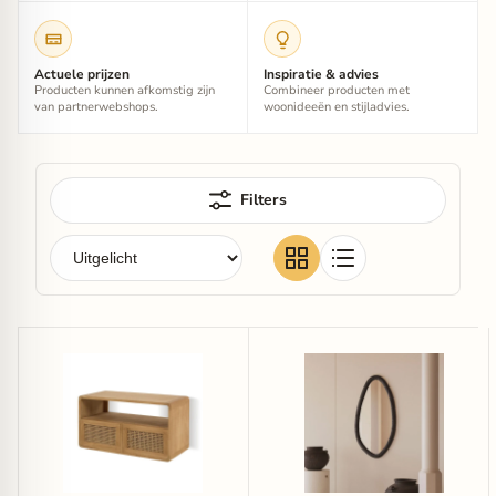
Actuele prijzen
Inspiratie & advies
Producten kunnen afkomstig zijn
Combineer producten met
van partnerwebshops.
woonideeën en stijladvies.
Filters
Kave
Kave
Home
Home
Badkamermeubel
Organische
Sabiela
Spiegel
Teak,
Magrit
86
Mungurhout,
x
110
45
x