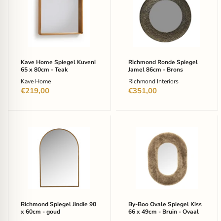
Spiegel
Spiegel
Kuveni
Jamel
65
86cm
x
-
80cm
Brons
-
Teak
Kave Home Spiegel Kuveni
Richmond Ronde Spiegel
65 x 80cm - Teak
Jamel 86cm - Brons
Kave Home
Richmond Interiors
€219,00
€351,00
Richmond
By-
Spiegel
Boo
Jindie
Ovale
90
Spiegel
x
Kiss
60cm
66
-
x
goud
49cm
-
Bruin
Richmond Spiegel Jindie 90
By-Boo Ovale Spiegel Kiss
-
x 60cm - goud
66 x 49cm - Bruin - Ovaal
Ovaal