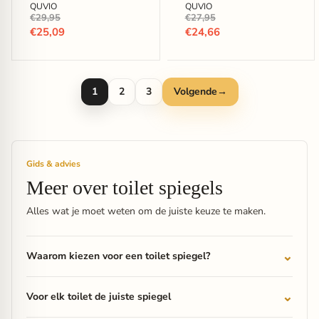
breed - Zwart
QUVIO
QUVIO
Oorspronkelijke
Oorspronkelijke
€29,95
€27,95
prijs
prijs
Huidige
Huidige
€25,09
€24,66
prijs
prijs
1
2
3
Volgende
→
Gids & advies
Meer over toilet spiegels
Alles wat je moet weten om de juiste keuze te maken.
Waarom kiezen voor een toilet spiegel?
Voor elk toilet de juiste spiegel