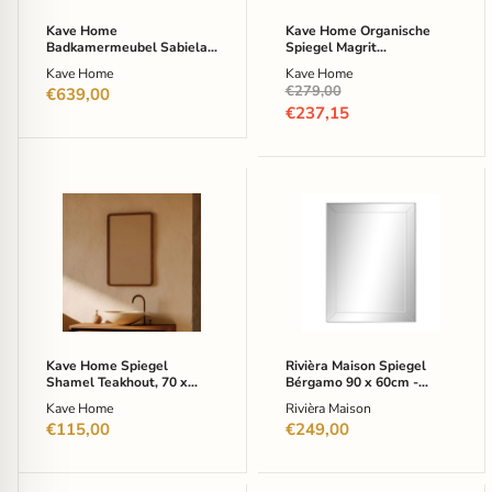
cm
60
(excl.
cm
Kave Home
Kave Home Organische
waskom)
-
Badkamermeubel Sabiela
Spiegel Magrit
-
Zwart
Teak, 86 x 45 cm (excl.
Mungurhout, 110 x 60 cm -
Kave Home
Kave Home
Naturel
waskom) - Naturel
Zwart
Oorspronkelijke
€279,00
€639,00
prijs
Huidige
€237,15
prijs
Kave
Rivièra
Home
Maison
Spiegel
Spiegel
Shamel
Bérgamo
Teakhout,
90
70
x
x
60cm
45cm
-
-
Transparant
Walnoot
Kave Home Spiegel
Rivièra Maison Spiegel
Shamel Teakhout, 70 x
Bérgamo 90 x 60cm -
45cm - Walnoot
Transparant
Kave Home
Rivièra Maison
€115,00
€249,00