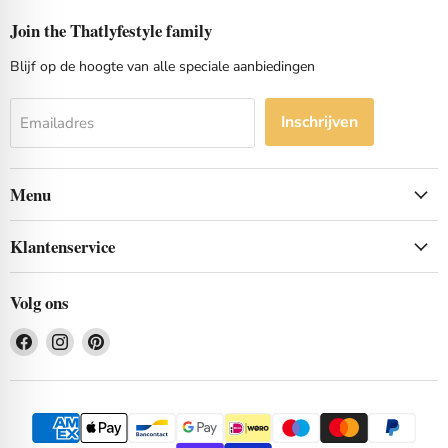
Join the Thatlyfestyle family
Blijf op de hoogte van alle speciale aanbiedingen
Inschrijven
Emailadres
Menu
Klantenservice
Volg ons
Vind
Vind
Vind
ons
ons
ons
op
op
op
Facebook
Instagram
Pinterest